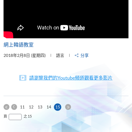
網上韓語教室
2018年2月8日 (星期四)
語言
分享
請瀏覽我們的Youtube頻道觀看更多影片
上
本
11
12
13
14
15
一
第
頁
最
頁
之 15
頁
一
後
頁
一
頁