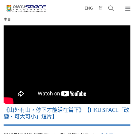
Skip
打
ENG
簡
to
彈
main
開
出
Main
主頁
content
搜
主
content
選
尋
start
單
介
面
《山外有山，停下才能活在當下》【HKU SPACE「改
變‧可大可小」短片】