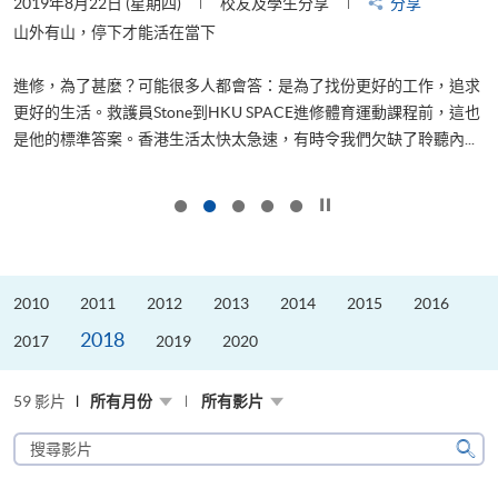
2019年8月22日 (星期四)
校友及學生分享
分享
2
山外有山，停下才能活在當下
進修，為了甚麼？可能很多人都會答：是為了找份更好的工作，追求
飛
更好的生活。救護員Stone到HKU SPACE進修體育運動課程前，這也
.
是他的標準答案。香港生活太快太急速，有時令我們欠缺了聆聽內...
1
按下以暫停幻燈片
2010
2011
2012
2013
2014
2015
2016
2018
2017
2019
2020
59 影片
所有月份
所有影片
搜
尋
搜
影
尋