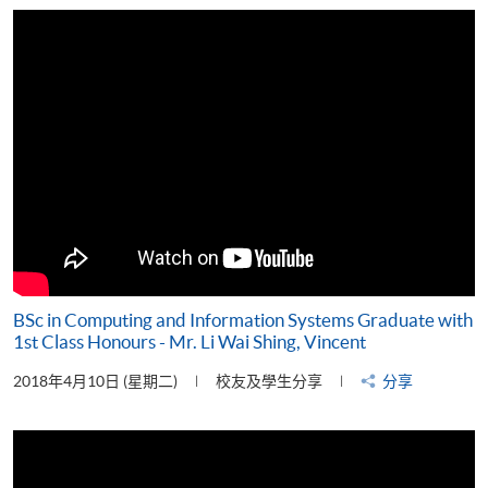
片
BSc in Computing and Information Systems Graduate with
1st Class Honours - Mr. Li Wai Shing, Vincent
2018年4月10日 (星期二)
校友及學生分享
分享