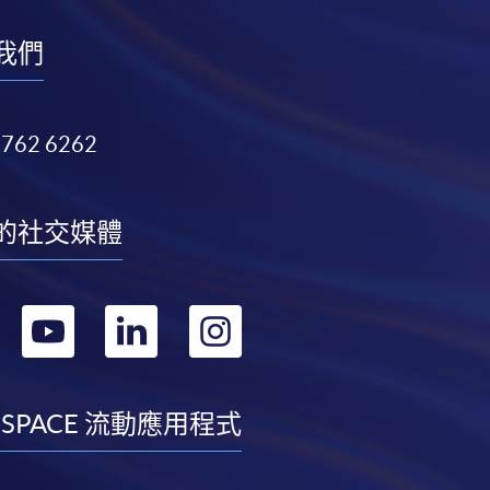
我們
3762 6262
的社交媒體
轉
轉
轉
轉
到
到
到
到
facebook
youtube
linkedin
instagram
 SPACE 流動應用程式