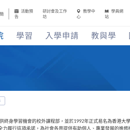
活動預
研討會及工作
教學中
學員網
簡
告
坊
心
站
院
學習
入學申請
教與學
提供終身學習機會的校外課程部，並於1992年正式易名為香港
全力履行這項承諾，為社會各界提供有助個人、專業發展的進修機