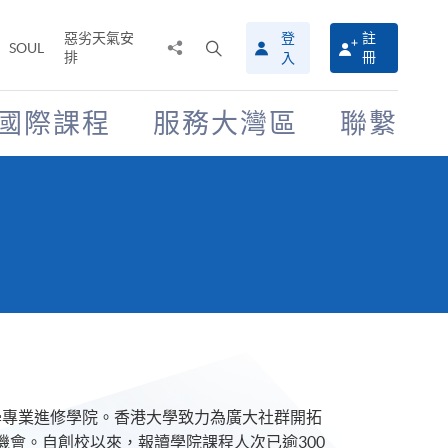
惡劣天氣安
登
註
分
打
SOUL
排
冊
入
享
開
至
搜
尋
國際課程
服務大灣區
聯繫
介
面
大學專業進修學院。香港大學致力為廣大社群開拓
會。自創校以來，報讀學院課程人次已逾300