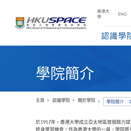
Skip
to
香港大
ENG
main
學
content
認識學
Main
content
start
學院簡介
主頁
認識學院
關於學院
學院簡介
於1957年，香港大學成立亞太地區首個致力
終身學習機會，作為香港大學的一員，學院將