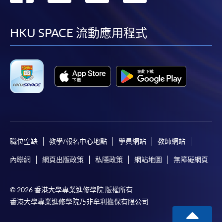
到
到
到
到
facebook
youtube
linkedin
instag
HKU SPACE 流動應用程式
職位空缺
教學/報名中心地點
學員網站
教師網站
內聯網
網頁出版政策
私隱政策
網站地圖
無障礙網頁
© 2026 香港大學專業進修學院 版權所有
香港大學專業進修學院乃非牟利擔保有限公司