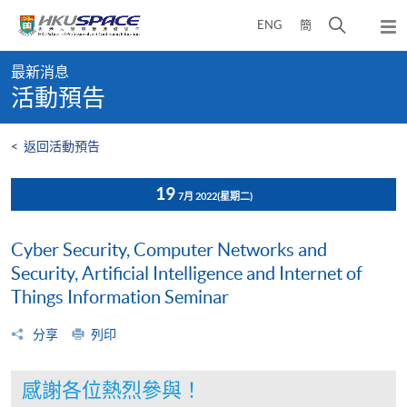
Skip
打
ENG
簡
to
彈
main
開
出
Main
content
搜
主
最新消息
content
選
尋
活動預告
start
單
介
面
<
返回活動預告
19
7月 2022
(星期二)
Cyber Security, Computer Networks and
Security, Artificial Intelligence and Internet of
Things Information Seminar
分享
列印
感謝各位熱烈參與！