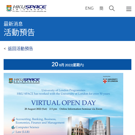
Skip
打
ENG
簡
to
彈
main
開
出
Main
content
搜
主
最新消息
content
選
尋
活動預告
start
單
介
面
<
返回活動預告
20
8月 2022
(星期六)