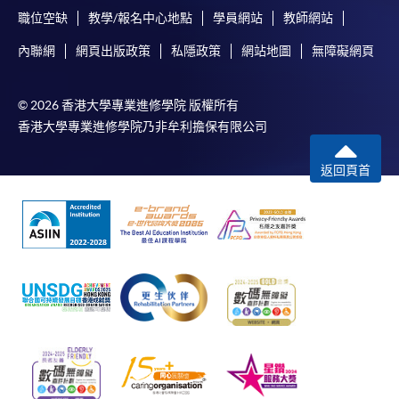
職位空缺
教學/報名中心地點
學員網站
教師網站
內聯網
網頁出版政策
私隱政策
網站地圖
無障礙網頁
© 2026 香港大學專業進修學院 版權所有
香港大學專業進修學院乃非牟利擔保有限公司
返回頁首