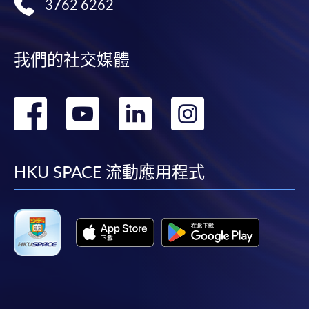
3762 6262
我們的社交媒體
轉
轉
轉
轉
到
到
到
到
facebook
youtube
linkedin
instag
HKU SPACE 流動應用程式