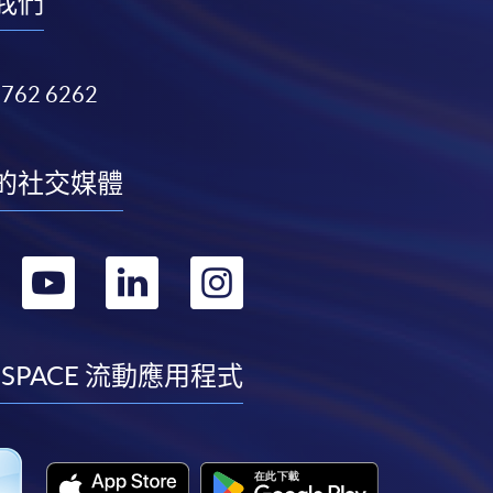
我們
3762 6262
的社交媒體
轉
轉
轉
轉
到
到
到
到
facebook
youtube
linkedin
instagram
 SPACE 流動應用程式