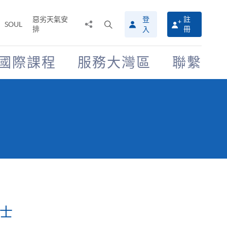
惡劣天氣安
登
註
分
打
SOUL
排
冊
入
享
開
至
搜
尋
國際課程
服務大灣區
聯繫
介
面
學士