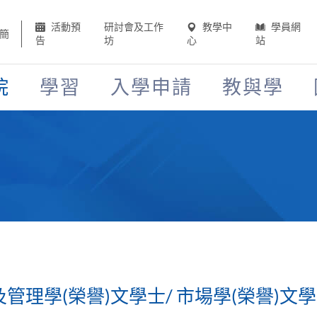
活動預
研討會及工作
教學中
學員網
簡
告
坊
心
站
院
學習
入學申請
教與學
及管理學(榮譽)文學士/ 市場學(榮譽)文