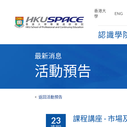
Skip
to
香港大
ENG
main
學
content
認識學
Main
content
最新消息
start
活動預告
<
返回活動預告
課程講座 - 市場
23
5月 2023