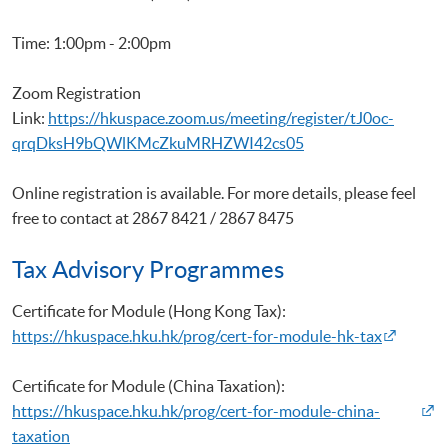
Time: 1:00pm - 2:00pm
Zoom Registration
Link:
https://hkuspace.zoom.us/meeting/register/tJ0oc-
qrqDksH9bQWlKMcZkuMRHZWI42cs05
Online registration is available. For more details, please feel
free to contact at 2867 8421 / 2867 8475
Tax Advisory Programmes
Certificate for Module (Hong Kong Tax):
https://hkuspace.hku.hk/prog/cert-for-module-hk-tax
Certificate for Module (China Taxation):
https://hkuspace.hku.hk/prog/cert-for-module-china-
taxation