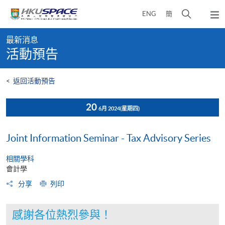
Skip
打
ENG
簡
to
彈
main
開
出
Main
content
搜
主
最新消息
content
選
尋
活動預告
start
單
介
面
<
返回活動預告
20
6月 2024
(星期四)
Joint Information Seminar - Tax Advisory Series
相關學科
會計學
分享
列印
感謝各位熱烈參與！