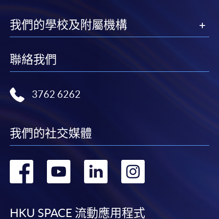
我們的學校及附屬機構
聯絡我們
3762 6262
我們的社交媒體
轉
轉
轉
轉
到
到
到
到
facebook
youtube
linkedin
instag
HKU SPACE 流動應用程式