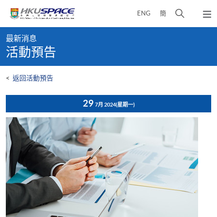
Skip
打
ENG
簡
to
彈
main
開
出
Main
content
搜
主
最新消息
content
選
尋
活動預告
start
單
介
面
<
返回活動預告
29
7月 2024
(星期一)