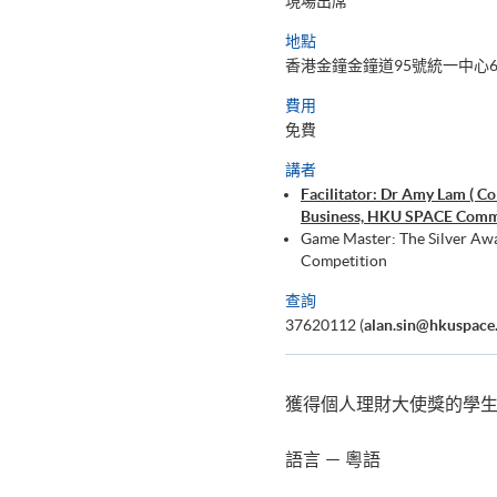
現場出席
地點
香港金鐘金鐘道95號統一中心6
費用
免費
講者
Facilitator: Dr Amy Lam ( Co
Business, HKU SPACE Commu
Game Master: The Silver Aw
Competition
查詢
37620112 (
alan.sin@hkuspace
獲得個人理財大使獎的學
語言 － 粵語