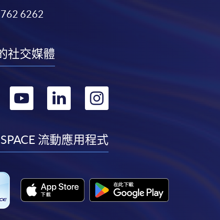
3762 6262
的社交媒體
轉
轉
轉
轉
到
到
到
到
facebook
youtube
linkedin
instagram
 SPACE 流動應用程式