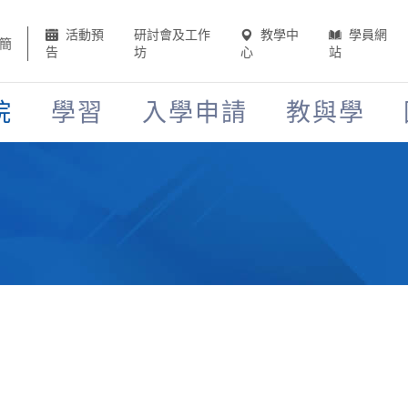
活動預
研討會及工作
教學中
學員網
簡
告
坊
心
站
院
學習
入學申請
教與學