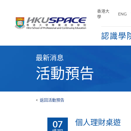
Skip
to
香港大
ENG
main
學
content
認識學
Main
content
最新消息
start
活動預告
<
返回活動預告
個人理財桌遊
07
6月 2025