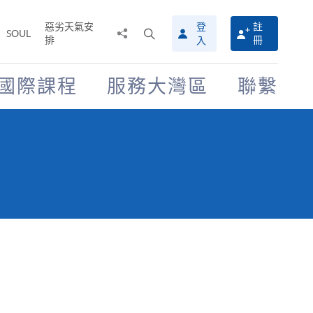
惡劣天氣安
登
註
分
打
SOUL
排
冊
入
享
開
至
搜
尋
國際課程
服務大灣區
聯繫
介
面