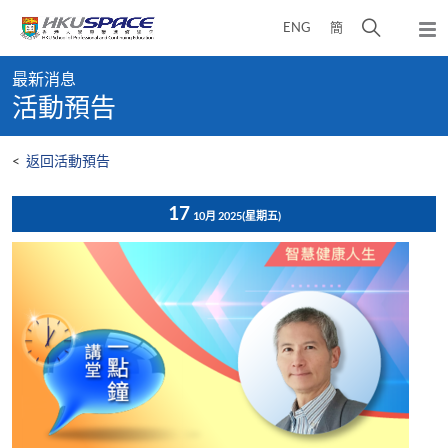
Skip
打
ENG
簡
to
彈
main
開
出
Main
content
搜
主
最新消息
content
選
尋
活動預告
start
單
介
面
<
返回活動預告
17
10月 2025
(星期五)