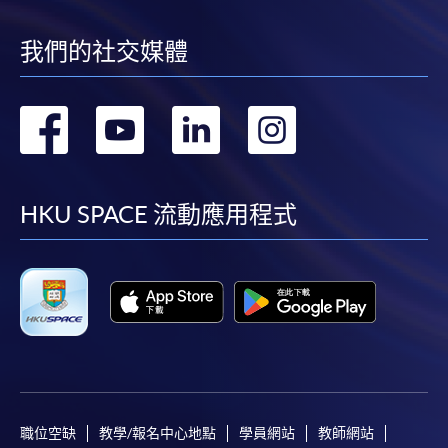
我們的社交媒體
轉
轉
轉
轉
到
到
到
到
facebook
youtube
linkedin
instag
HKU SPACE 流動應用程式
職位空缺
教學/報名中心地點
學員網站
教師網站