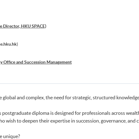
e Director, HKU SPACE)
e.hku.hk
)
ly Office and Succession Management
 global and complex, the need for strategic, structured knowledge
postgraduate diploma is designed for professionals across wealth
who wish to deepen their expertise in succession, governance, and 
e unique?