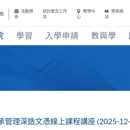
活動預
研討會及工作
教學中
學員網
簡
告
坊
心
站
院
學習
入學申請
教與學
理深造文憑線上課程講座 (2025-12-