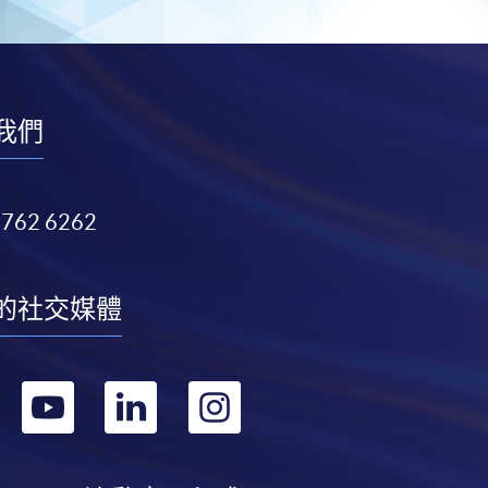
我們
3762 6262
的社交媒體
轉
轉
轉
轉
到
到
到
到