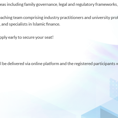
as including family governance, legal and regulatory frameworks, 
aching team comprising industry practitioners and university prof
 and specialists in Islamic finance.
pply early to secure your seat!
be delivered via online platform and the registered participants wil