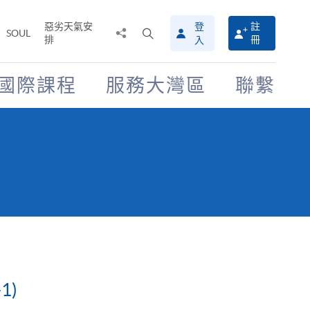
惡劣天氣安
登
註
分
打
SOUL
排
冊
入
享
開
至
搜
尋
國際課程
服務大灣區
聯繫
介
面
1)