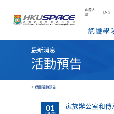
Skip
to
香港大
ENG
main
學
content
認識學
Main
content
最新消息
start
活動預告
<
返回活動預告
家族辦公室和傳承管
01
12月 2025