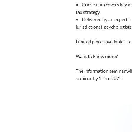
• Curriculum covers key are
tax strategy.
• Delivered by an expert te
jurisdictions), psychologists,
Limited places available — a
Want to know more?
The information seminar will 
seminar by 1 Dec 2025.​