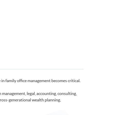
 in family office management becomes critical.
 management, legal, accounting, consulting,
cross-generational wealth planning.