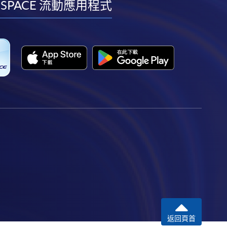
facebook
youtube
linkedin
instagram
 SPACE 流動應用程式
返回頁首