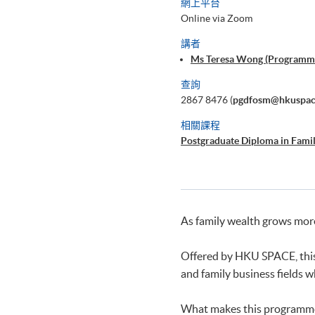
網上平台
Online via Zoom
講者
Ms Teresa Wong (Programm
查詢
2867 8476 (
pgdfosm@hkuspac
相關課程
Postgraduate Diploma in Fami
As family wealth grows more
Offered by HKU SPACE, this 
and family business fields 
What makes this programm