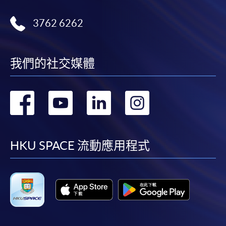
3762 6262
我們的社交媒體
轉
轉
轉
轉
到
到
到
到
facebook
youtube
linkedin
instag
HKU SPACE 流動應用程式