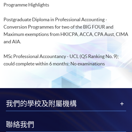
Programme Highlights
Postgraduate Diploma in Professional Accounting -
Conversion Programmes for two of the BIG FOUR and
Maximum exemptions from HKICPA, ACCA, CPA Aust, CIMA
and AIA.
MSc Professional Accountancy - UCL (QS Ranking No. 9);
could complete within 6 months; No examinations
我們的學校及附屬機構
聯絡我們