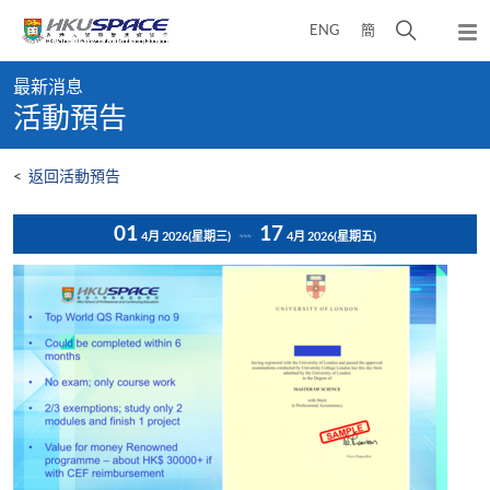
Skip
打
ENG
簡
to
彈
main
開
出
Main
content
搜
主
最新消息
content
選
尋
活動預告
start
單
介
面
<
返回活動預告
01
17
4月 2026
(星期三)
4月 2026
(星期五)