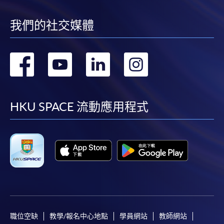
我們的社交媒體
轉
轉
轉
轉
到
到
到
到
facebook
youtube
linkedin
instag
HKU SPACE 流動應用程式
職位空缺
教學/報名中心地點
學員網站
教師網站