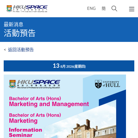
Skip
打
ENG
簡
to
彈
main
開
出
Main
content
搜
主
最新消息
content
選
尋
活動預告
start
單
介
面
<
返回活動預告
13
8月 2026
(星期四)