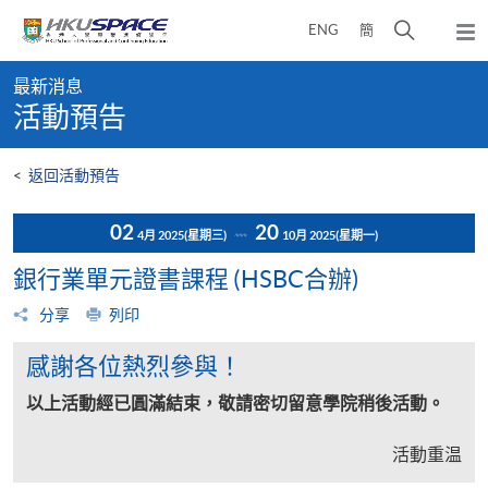
Skip
打
ENG
簡
to
彈
main
開
出
Main
content
搜
主
最新消息
content
選
尋
活動預告
start
單
介
面
<
返回活動預告
02
20
4月 2025
(星期三)
10月 2025
(星期一)
銀行業單元證書課程 (HSBC合辦)
分享
列印
感謝各位熱烈參與！
以上活動經已圓滿結束，敬請密切留意學院稍後活動。
活動重温