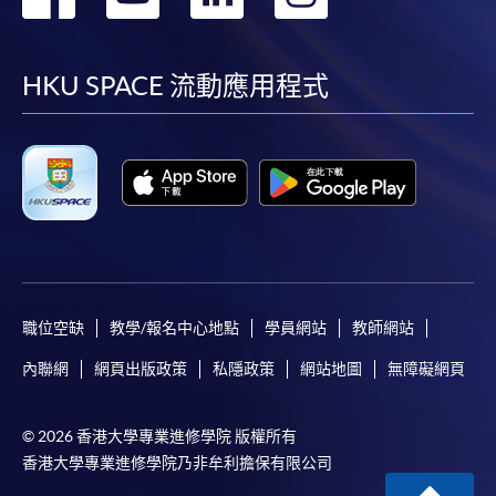
到
到
到
到
facebook
youtube
linkedin
instag
HKU SPACE 流動應用程式
職位空缺
教學/報名中心地點
學員網站
教師網站
內聯網
網頁出版政策
私隱政策
網站地圖
無障礙網頁
© 2026 香港大學專業進修學院 版權所有
香港大學專業進修學院乃非牟利擔保有限公司