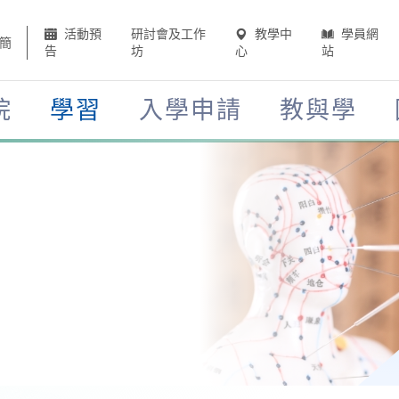
活動預
研討會及工作
教學中
學員網
簡
告
坊
心
站
院
學習
入學申請
教與學