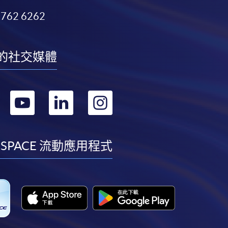
3762 6262
的社交媒體
轉
轉
轉
轉
到
到
到
到
facebook
youtube
linkedin
instagram
 SPACE 流動應用程式