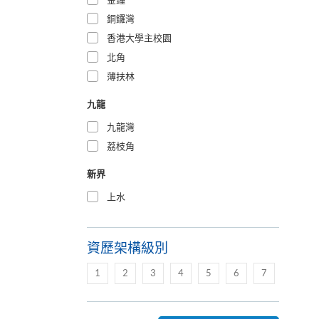
銅鑼灣
香港大學主校園
北角
薄扶林
九龍
九龍灣
荔枝角
新界
上水
資歷架構級別
1
2
3
4
5
6
7