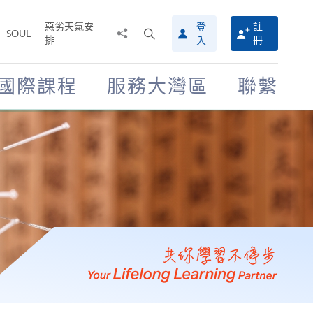
惡劣天氣安
登
註
分
打
SOUL
排
冊
入
享
開
至
搜
尋
國際課程
服務大灣區
聯繫
介
面