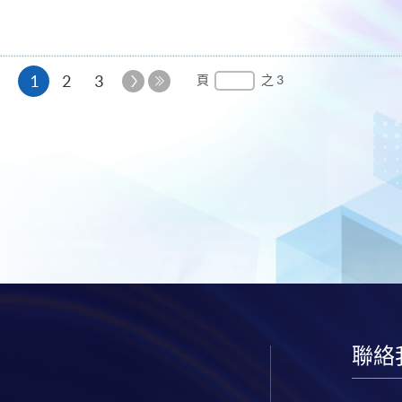
本
下
1
2
3
頁
之 3
一
最
頁
頁
後
一
頁
聯絡