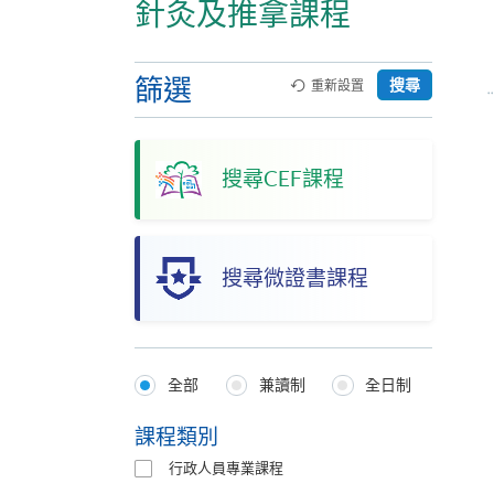
針灸及推拿課程
篩選
搜尋
重新設置
搜尋CEF課程
搜尋微證書課程
全部
兼讀制
全日制
Programmes
Type
課程類別
行政人員專業課程