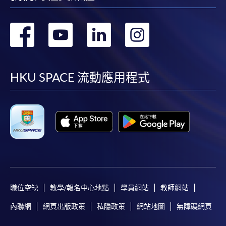
轉
轉
轉
轉
到
到
到
到
facebook
youtube
linkedin
instag
HKU SPACE 流動應用程式
職位空缺
教學/報名中心地點
學員網站
教師網站
內聯網
網頁出版政策
私隱政策
網站地圖
無障礙網頁