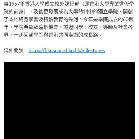
自1957年香港大學成立校外課程部（即香港大學專業進修學
院的前身），及後更發展成為大學體制中的獨立學院，開創
了本地終身學習及持續教育的先河。今年是學院成立的60週
年，學院希望藉這個機會，誠邀同學、校友、導師及社會各
界，一起回顧學院與香港共同走過的成長路。
延伸閱讀：
https://hkuspace.hku.hk/milestones