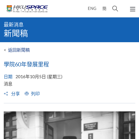
Skip
打
ENG
簡
to
彈
main
開
出
Main
content
搜
主
最新消息
content
選
尋
新聞稿
start
單
介
面
<
返回新聞稿
學院60年發展里程
日期
2016年10月5日 (星期三)
消息
分享
列印