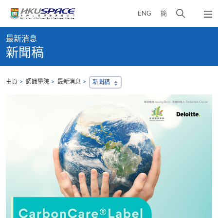
Skip
打
ENG
簡
to
彈
main
開
出
Main
content
搜
主
最新消息
content
選
尋
新聞稿
start
單
介
面
主頁
認識學院
最新消息
新聞稿