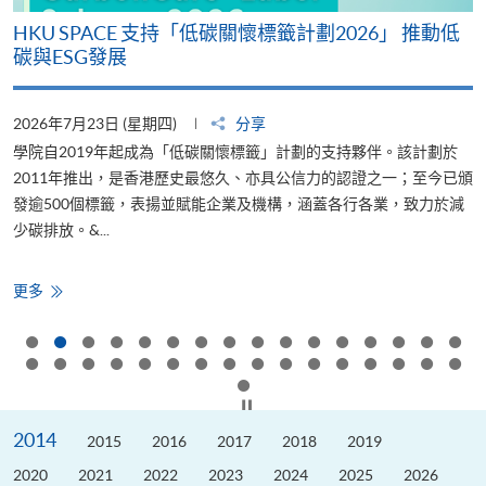
周
HKU SPACE 支持「低碳關懷標籤計劃2026」 推動低
碳與ESG發展
2026年7月23日 (星期四)
分享
2
文
學院自2019年起成為「低碳關懷標籤」計劃的支持夥伴。該計劃於
香
獲
2011年推出，是香港歷史最悠久、亦具公信力的認證之一；至今已頒
續
發逾500個標籤，表揚並賦能企業及機構，涵蓋各行各業，致力於減
少碳排放。&...
育
HKU
更多
SPACE
支
持
「低
碳
關
懷
按下以暫停幻燈片
標
籤
2014
計
2015
2016
2017
2018
2019
劃
2026」
2020
2021
2022
2023
2024
2025
2026