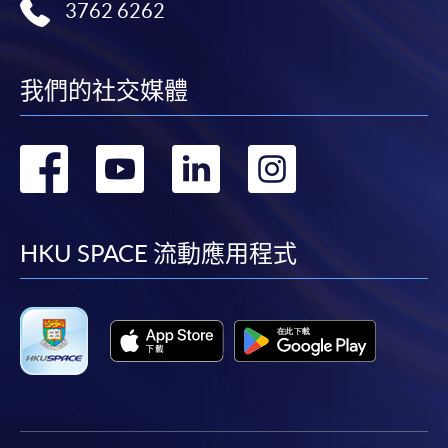
3762 6262
我們的社交媒體
轉
轉
轉
轉
到
到
到
到
facebook
youtube
linkedin
instag
HKU SPACE 流動應用程式