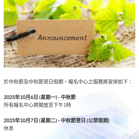
於中秋節及中秋節翌日假期，報名中心之服務將安排如下：
2025
年
10
月
6
日
(
星期一
) -
中秋節
所有報名中心將開放至下午1時
2025
年
10
月
7
日
(
星期二
) -
中秋節翌日 (公眾假期)
休息