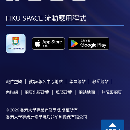
到
到
到
到
facebook
youtube
linkedin
instag
HKU SPACE 流動應用程式
職位空缺
教學/報名中心地點
學員網站
教師網站
內聯網
網頁出版政策
私隱政策
網站地圖
無障礙網頁
© 2026 香港大學專業進修學院 版權所有
香港大學專業進修學院乃非牟利擔保有限公司