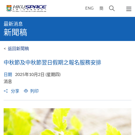
Skip
打
ENG
簡
to
彈
main
開
出
Main
content
搜
主
最新消息
content
選
尋
新聞稿
start
單
介
面
<
返回新聞稿
中秋節及中秋節翌日假期之報名服務安排
日期
2025年10月2日 (星期四)
消息
分享
列印