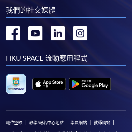
我們的社交媒體
轉
轉
轉
轉
到
到
到
到
facebook
youtube
linkedin
instag
HKU SPACE 流動應用程式
職位空缺
教學/報名中心地點
學員網站
教師網站