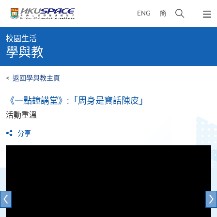
Skip
打
ENG
簡
to
彈
main
開
出
Main
content
搜
主
校園生活
content
選
尋
學與教
start
單
介
面
<
返回學與教主頁
《一點鐘講堂》:「周身是寶話陳皮」
活動重溫
分享