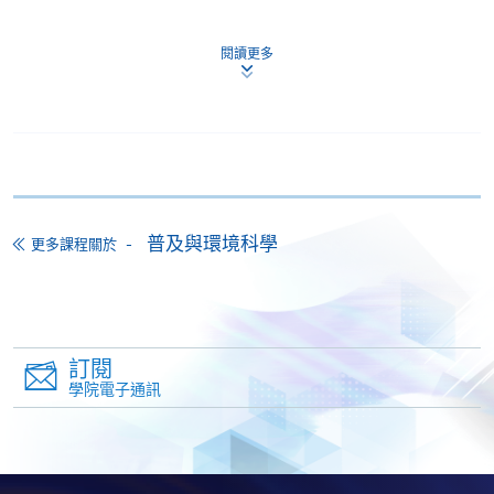
報名辦法
申請人須於截止報名日期前遞交以下文件至
閱讀更多
HKU SPACE 任何一間報名中心：
已填妥之申請表；
及
符合「入學條件」所述之學歷／工作證明副本 (需
攜同正本以作認證)；
及
香港永久性居民身份證或有效護照之副本 (需攜同
正本以作認證)；
及
普及與環境科學
更多課程關於
HK$150 報名費（取錄與否，恕不退還）
如有諮詢請致電黃小姐，電話：2587 3217 或電郵：
wing.wong@hkuspace.hku.hk.
訂閱
學院電子通訊
教學/報名中心地址：
https://hkuspace.hku.hk/cht/learning-centre/