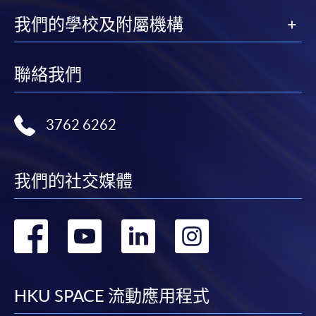
我們的學校及附屬機構
聯絡我們
3762 6262
我們的社交媒體
轉
轉
轉
轉
到
到
到
到
facebook
youtube
linkedin
instag
HKU SPACE 流動應用程式