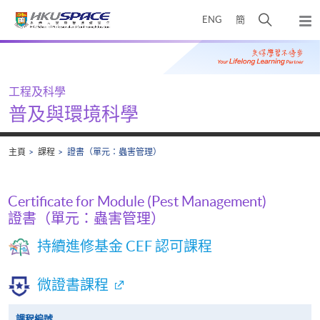
Skip
打
ENG
簡
to
彈
main
開
出
Main
content
搜
主
content
選
尋
start
單
介
工程及科學
面
普及與環境科學
主頁
課程
證書（單元：蟲害管理）
Certificate for Module (Pest Management)
證書（單元：蟲害管理）
持續進修基金 CEF 認可課程
微證書課程
課程編號