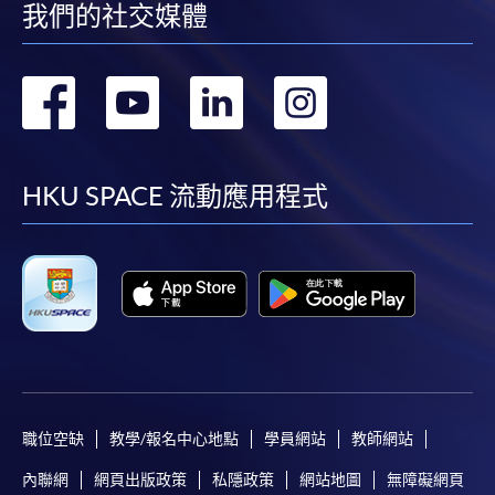
我們的社交媒體
報讀新課程
轉
轉
轉
轉
凡以「先到先得」為取錄方式的課程，請填妥
SF26報名表，親往
報名中心
或以郵遞方式連同學
到
到
到
到
費以及所需證明文件呈交。
facebook
youtube
linkedin
instag
HKU SPACE 流動應用程式
[
下載報名表SF26
]
申請學歷頒授及專業課程可能需要其他資料，報名
表可向報名中心或有關課程負責人索取。填妥申請
表格後，請連同報名費/學費以及所需證明文件親
往報名中心或以郵遞方式遞交。
報讀同一學歷頒授課程內其他單元
職位空缺
教學/報名中心地點
學員網站
教師網站
內聯網
網頁出版政策
私隱政策
網站地圖
無障礙網頁
​學院為學歷頒授課程特設「註冊及學費通知」，適