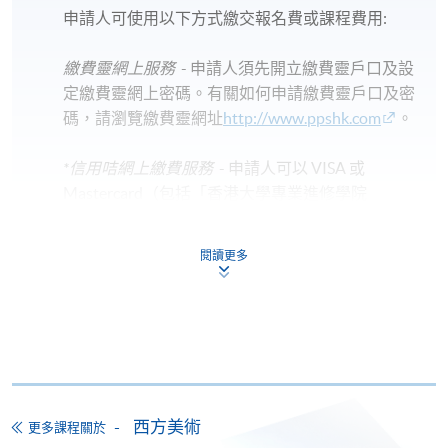
申請人可使用以下方式繳交報名費或課程費用:
繳費靈網上服務
- 申請人須先開立繳費靈戶口及設
定繳費靈網上密碼。有關如何申請繳費靈戶口及密
碼，請瀏覽繳費靈網址
http://www.ppshk.com
。
*信用咭網上繳費服務
- 申請人可以 VISA 或
Mastercard（包括「香港大學專業進修學院
Mastercard卡」）繳付學費。
閱讀更多
*香港大學專業進修學院Mastercard卡
持有人如欲享用十個
月免息分期付款優惠，必須親臨本學院設有報名服務的教
學中心作付款安排。
如欲了解如何於網上報讀新課程及繳費，請瀏覽網上
申請/報讀指南 :
西方美術
更多課程關於
-
短期課程