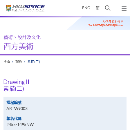
Skip
打
ENG
簡
to
彈
main
開
出
Main
content
搜
主
content
選
尋
start
單
介
藝術、設計及文化
面
西方美術
主頁
課程
素描(二)
Drawing II
素描(二)
課程編號
ARTW9003
報名代碼
2455-1495NW