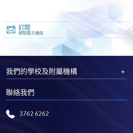
-
個別學歷頒授課程
訂閱
學院電子通訊
報讀同一學歷頒授課程內其他單元
個別課程為須報讀同一學歷頒授課程及其他單元或繳
交下期學費的學員，提供網上服務，如學員就讀的課
程設有此服務，課程負責人會通知學員有關程序。
我們的學校及附屬機構
網上支付可通過「繳費靈」(PPS) (不適用於手機)、
VISA 或 Mastercard、「微信支付」(Online WeChat
Pay) 、「支付寶」(Online Alipay) 或 「轉數快」(FPS)
聯絡我們
繳付學費。
3762 6262
親身報名/郵遞