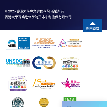
用於一般學歷頒授課程。
© 2026 香港大學專業進修學院 版權所有
課程負責人會為學員送上「註冊及學費通知」
香港大學專業進修學院乃非牟利擔保有限公司
(「通知」)，請填妥有關「通知」，並親往報名中
心或以郵遞方式，遞交「通知」及繳交所需費用。
返回頁首
有關繳費詳情，請參閱
付款方法
。如對報名程序有任
何疑問，請詳閱個別課程資料，或聯絡有關課程負責
人或報名中心。
課程/科目報名注意事項:
選用網上報名服務必須在已接駁互聯網及支援
JavaScript程式瀏覽器的電腦上進行。建議選用
Google Chrome瀏覽器。
申請人不應閒置申請超過10分鐘。否則，申請人
必須重新開始整個申請程序。