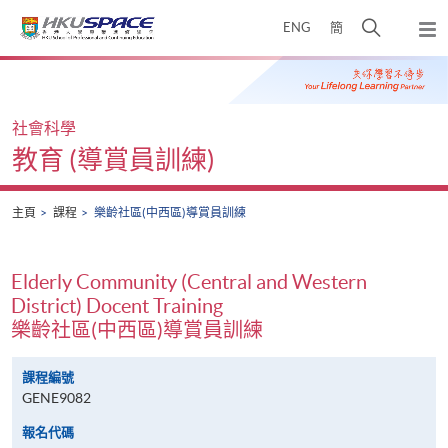
Skip
打
ENG
簡
to
彈
main
開
出
Main
content
搜
主
content
選
尋
start
單
介
社會科學
面
教育 (導賞員訓練)
主頁
課程
樂齡社區(中西區)導賞員訓練
Elderly Community (Central and Western
District) Docent Training
樂齡社區(中西區)導賞員訓練
課程編號
GENE9082
報名代碼