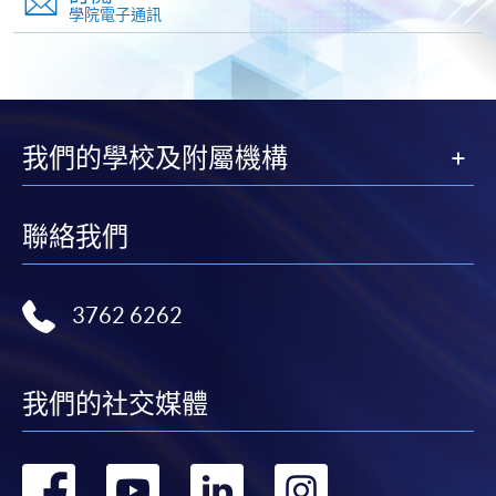
學院電子通訊
親身報名/郵遞
報讀新課程
我們的學校及附屬機構
凡以「先到先得」為取錄方式的課程，請填妥
聯絡我們
SF26報名表，親往
報名中心
或以郵遞方式連同學
費以及所需證明文件呈交。
3762 6262
[
下載報名表SF26
]
申請學歷頒授及專業課程可能需要其他資料，報名
我們的社交媒體
表可向報名中心或有關課程負責人索取。填妥申請
表格後，請連同報名費/學費以及所需證明文件親
往報名中心或以郵遞方式遞交。
轉
轉
轉
轉