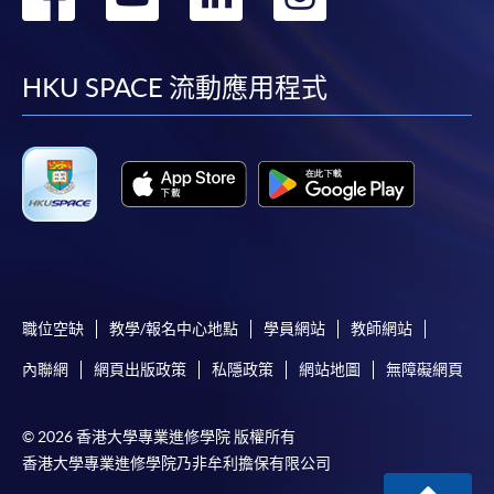
到
到
到
到
報讀同一學歷頒授課程內其他單元
facebook
youtube
linkedin
instag
HKU SPACE 流動應用程式
​學院為學歷頒授課程特設「註冊及學費通知」，適
用於一般學歷頒授課程。
課程負責人會為學員送上「註冊及學費通知」
(「通知」)，請填妥有關「通知」，並親往報名中
心或以郵遞方式，遞交「通知」及繳交所需費用。
有關繳費詳情，請參閱
付款方法
。如對報名程序有任
何疑問，請詳閱個別課程資料，或聯絡有關課程負責
職位空缺
教學/報名中心地點
學員網站
教師網站
人或報名中心。
內聯網
網頁出版政策
私隱政策
網站地圖
無障礙網頁
課程/科目報名注意事項:
© 2026 香港大學專業進修學院 版權所有
選用網上報名服務必須在已接駁互聯網及支援
香港大學專業進修學院乃非牟利擔保有限公司
JavaScript程式瀏覽器的電腦上進行。建議選用