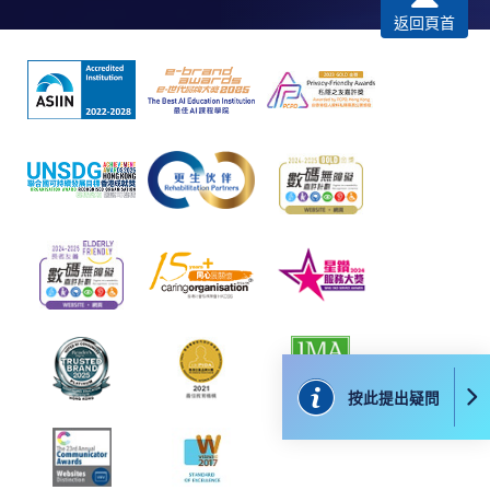
Google Chrome瀏覽器。
返回頁首
申請人不應閒置申請超過10分鐘。否則，申請人
必須重新開始整個申請程序。
網上報名只支援「提早報讀優惠」。如需享用其他
報讀優惠，請親臨學院的報名中心報名。
在網上報名過程中，由於提交課程申請和付款在系
統處理上為兩個不同的程序，成功付款並不保證成
功被獲取錄。任何不成功的申請，課程組職員將儘
快與 閣下聯絡。
申請人應注意，不論親身或網上報讀，相同的課
程/科目只可提交一次申請。
在網上報名過程中，付款成功後，網頁將顯示付款
確認。另外，確認電子郵件亦會發送到 閣下的電
按此提出疑問
子郵件帳戶。請保留確定回條作日後查詢用途。
除特殊情況(例如課程因報名人數不足而被取消)及
法例規定外，一切已繳費用，概不退還。