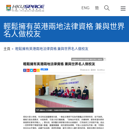
Skip
打
ENG
簡
to
彈
main
開
出
Main
content
搜
主
content
輕鬆擁有英港兩地法律資格 兼與世界
選
尋
start
名人做校友
單
介
面
主頁
輕鬆擁有英港兩地法律資格 兼與世界名人做校友