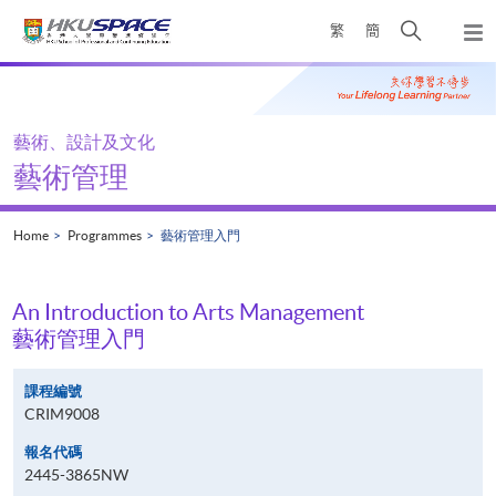
Skip
Open
繁
簡
to
Togg
main
search
navi
Main
content
panel
content
start
藝術、設計及文化
藝術管理
Home
Programmes
藝術管理入門
An Introduction to Arts Management
藝術管理入門
課程編號
CRIM9008
報名代碼
2445-3865NW