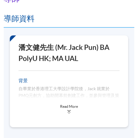
導師資料
潘文健先生 (Mr. Jack Pun) BA
PolyU HK; MA UAL
背景
自畢業於香港理工大學設計學院後，Jack 就業於
PMQ元創方，協助開幕前創建工作，並參與管理及策
劃PMQ元創方的旗艦項目deTour。隨後Jack轉職至
Read More
香港設計總會，並協助舉辦創意策動2018、第三屆深
港設計雙城展以及元素代碼等一連串活動及展覽。 之
後Jack 以創意及項目經理的身份回歸 PMQ 元創方，
管理及策劃 Re-edit: Hong Kong Showcase,
Posterized: Warsaw International Poster Biennale in