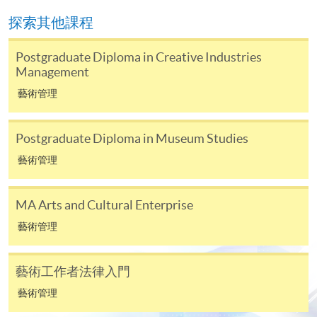
凡以「先到先得」為取錄方式的課程，請填妥
探索其他課程
SF26報名表，親往
報名中心
或以郵遞方式連同學
費以及所需證明文件呈交。
Postgraduate Diploma in Creative Industries
Management
[
下載報名表SF26
]
藝術管理
申請學歷頒授及專業課程可能需要其他資料，報名
表可向報名中心或有關課程負責人索取。填妥申請
Postgraduate Diploma in Museum Studies
表格後，請連同報名費/學費以及所需證明文件親
藝術管理
往報名中心或以郵遞方式遞交。
MA Arts and Cultural Enterprise
報讀同一學歷頒授課程內其他單元
藝術管理
​學院為學歷頒授課程特設「註冊及學費通知」，適
藝術工作者法律入門
用於一般學歷頒授課程。
藝術管理
課程負責人會為學員送上「註冊及學費通知」