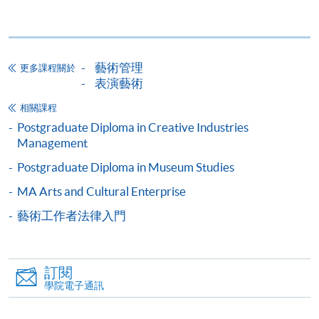
報讀同一學歷頒授課程內其他單元
個別課程為須報讀同一學歷頒授課程及其他單元或繳
藝術管理
更多課程關於
交下期學費的學員，提供網上服務，如學員就讀的課
表演藝術
程設有此服務，課程負責人會通知學員有關程序。
相關課程
網上支付可通過「繳費靈」(PPS) (不適用於手機)、
Postgraduate Diploma in Creative Industries
Management
VISA 或 Mastercard、「微信支付」(Online WeChat
Pay) 、「支付寶」(Online Alipay) 或 「轉數快」(FPS)
Postgraduate Diploma in Museum Studies
繳付學費。
MA Arts and Cultural Enterprise
藝術工作者法律入門
親身報名/郵遞
訂閱
報讀新課程
學院電子通訊