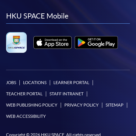
to
to
to
to
統處理上為兩個不同的程序，成功付款並不保證成
功被獲取錄。任何不成功的申請，課程組職員將儘
facebook
youtube
linkedin
instag
HKU SPACE Mobile
快與 閣下聯絡。
申請人應注意，不論親身或網上報讀，相同的課
程/科目只可提交一次申請。
在網上報名過程中，付款成功後，網頁將顯示付款
確認。另外，確認電子郵件亦會發送到 閣下的電
子郵件帳戶。請保留確定回條作日後查詢用途。
除特殊情況(例如課程因報名人數不足而被取消)及
法例規定外，一切已繳費用，概不退還。
JOBS
LOCATIONS
LEARNER PORTAL
如須甄選入學，則正式收據並不可作為 閣下已獲
TEACHER PORTAL
STAFF INTRANET
取錄的證明。學院將在截止報名日期後儘快通知申
請者是否獲取錄。落選的申請人將獲退還已繳交的
WEB PUBLISHING POLICY
PRIVACY POLICY
SITEMAP
學費。
WEB ACCESSIBILITY
Copyright © 2026 HKU SPACE. All rights reserved.