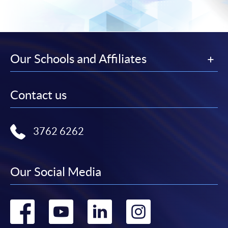
(「通知」)，請填妥有關「通知」，並親往報名中
心或以郵遞方式，遞交「通知」及繳交所需費用。
有關繳費詳情，請參閱
付款方法
。如對報名程序有任
Our Schools and Affiliates
何疑問，請詳閱個別課程資料，或聯絡有關課程負責
人或報名中心。
Contact us
課程/科目報名注意事項:
選用網上報名服務必須在已接駁互聯網及支援
3762 6262
JavaScript程式瀏覽器的電腦上進行。建議選用
Google Chrome瀏覽器。
申請人不應閒置申請超過10分鐘。否則，申請人
Our Social Media
必須重新開始整個申請程序。
網上報名只支援「提早報讀優惠」。如需享用其他
Go
Go
Go
Go
報讀優惠，請親臨學院的報名中心報名。
在網上報名過程中，由於提交課程申請和付款在系