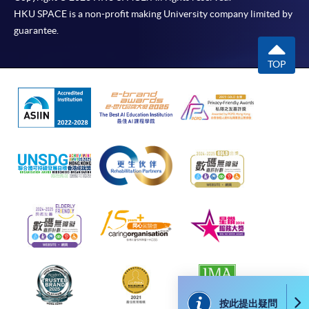
免責聲明
HKU SPACE is a non-profit making University company limited by
guarantee.
本學院為學院開設的其中一些課程提供在線服務的平台。雖然
本學院會力求在有關網頁上刊載的資訊正確和合時，但本學院
TOP
卻不能為這些資訊作出任何明確或隱含的保證。本學院尤其不
會保證下列各項：資訊並無侵犯版權，資訊可安全使用、資訊
準確、資訊適合任何目的、資訊不含電腦病毒等。
本學院（包括其僱員及附屬機構）對你在網上付款而由下列原
因所導致的任何損失，一概不負責；上述原因包括：（1）由
付款銀行或獨立商戶因為付款的網關在處理付款的信用卡、付
款卡、智能卡或其他付款的設施時出現任何信息或資訊傳送的
失誤、延誤、中斷、中止、或限制（2）從付款的網關傳送而
來的任何信息或資訊中出現的疏忽、錯誤、誤差或遺漏；
（3）付款的網關在完成網上付款時出現的故障、失靈、或失
誤；（4）任何由付款的網關引起或與付款的網關相關的原
因，包括未獲授權進入、資料傳送的改動、任何非法行為等。
按此提出疑問