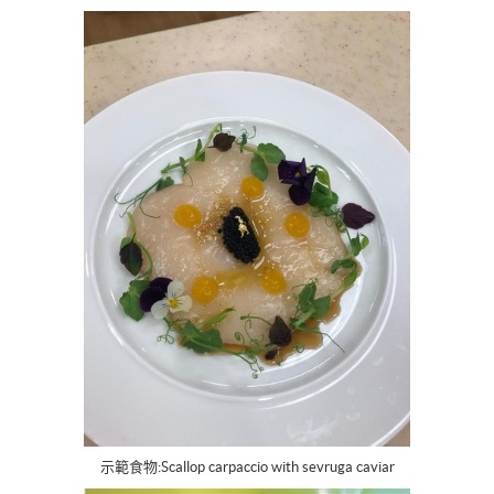
示範食物:Scallop carpaccio with sevruga caviar