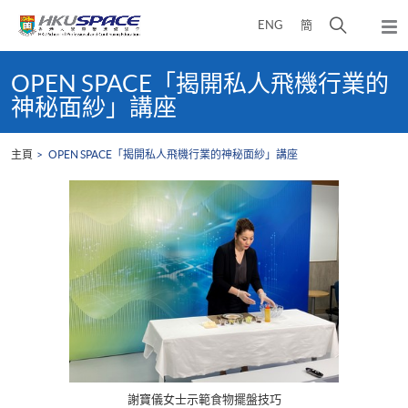
Skip
打
ENG
簡
to
彈
main
開
出
Main
content
搜
主
content
OPEN SPACE「揭開私人飛機行業的
選
尋
start
神秘面紗」講座
單
介
面
主頁
OPEN SPACE「揭開私人飛機行業的神秘面紗」講座
謝寶儀女士示範食物擺盤技巧