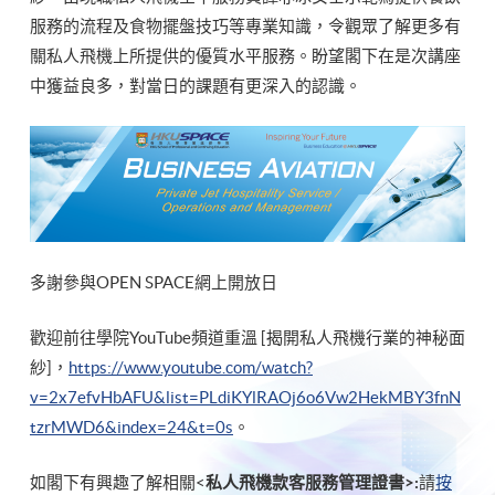
服務的流程及食物擺盤技巧等專業知識，令觀眾了解更多有
關私人飛機上所提供的優質水平服務。盼望閣下在是次講座
中獲益良多，對當日的課題有更深入的認識。
多謝參與OPEN SPACE網上開放日
歡迎前往學院YouTube頻道重溫 [揭開私人飛機行業的神秘面
紗]，
https://www.youtube.com/watch?
v=2x7efvHbAFU&list=PLdiKYlRAOj6o6Vw2HekMBY3fnN
tzrMWD6&index=24&t=0s
。
如閣下有興趣了解相關<
私人飛機款客服務管理證書
>:
請
按