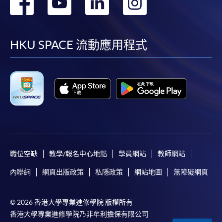
轉
轉
轉
轉
到
到
到
到
facebook
youtube
linkedin
instag
HKU SPACE 流動應用程式
職位空缺
教學/報名中心地點
學員網站
教師網站
內聯網
網頁出版政策
私隱政策
網站地圖
無障礙網頁
© 2026 香港大學專業進修學院 版權所有
香港大學專業進修學院乃非牟利擔保有限公司