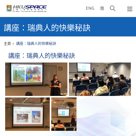
Skip
打
ENG
簡
to
彈
main
開
出
Main
content
搜
主
content
講座：瑞典人的快樂秘訣
選
尋
start
單
介
主頁
講座：瑞典人的快樂秘訣
面
講座：瑞典人的快樂秘訣