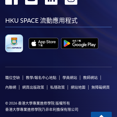
到
到
到
到
facebook
youtube
linkedin
instag
HKU SPACE 流動應用程式
職位空缺
教學/報名中心地點
學員網站
教師網站
內聯網
網頁出版政策
私隱政策
網站地圖
無障礙網頁
© 2026 香港大學專業進修學院 版權所有
香港大學專業進修學院乃非牟利擔保有限公司