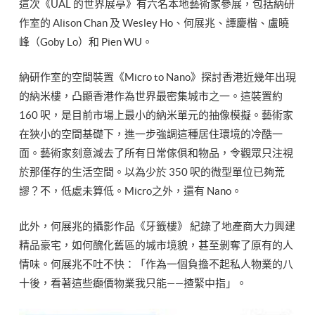
這次《UAL 的世界展亭》有六名本地藝術家參展，包括納研
作室的 Alison Chan 及 Wesley Ho、何展兆、譚慶楷、盧曉
峰（Goby Lo）和 Pien WU。
納研作室的空間裝置《Micro to Nano》探討香港近幾年出現
的納米樓，凸顯香港作為世界最密集城市之一。這裝置約
160 呎，是目前市場上最小的納米單元的抽像模擬。藝術家
在狹小的空間基礎下，進一步強調這種居住環境的冷酷一
面。藝術家刻意減去了所有日常傢俱和物品，令觀眾只注視
於那僅存的生活空間。以為少於 350 呎的微型單位已夠荒
謬？不，低處未算低。Micro之外，還有 Nano。
此外，何展兆的攝影作品《牙籤樓》 紀錄了地產商大力興建
精品豪宅，如何醜化舊區的城市境貌，甚至剝奪了原有的人
情味。何展兆不吐不快：「作為一個負擔不起私人物業的八
十後，看著這些癲價物業我只能——揸緊中指」。