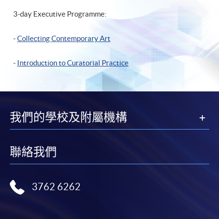
3-day Executive Programme:
-
Collecting Contemporary Art
-
Introduction to Curatorial Practice
我們的學校及附屬機構
聯絡我們
3762 6262