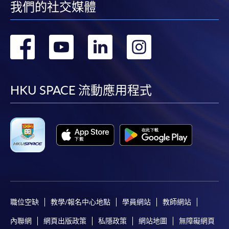
我們的社交媒體
轉
轉
轉
轉
到
到
到
到
facebook
youtube
linkedin
instag
HKU SPACE 流動應用程式
職位空缺
教學/報名中心地點
學員網站
教師網站
內聯網
網頁出版政策
私隱政策
網站地圖
無障礙網頁