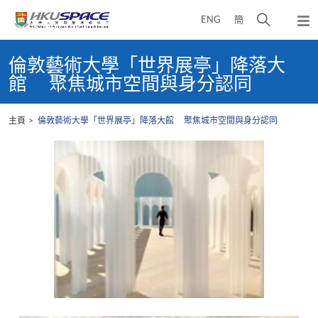
Skip
打
ENG
簡
to
彈
main
開
出
Main
content
搜
主
content
倫敦藝術大學「世界展亭」降落大
選
尋
start
館 聚焦城市空間與身分認同
單
介
面
主頁
倫敦藝術大學「世界展亭」降落大館 聚焦城市空間與身分認同