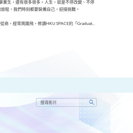
ACE畢業生，還有很多很多。人生，就是不停改變、不停
的旅程，我們時刻都要裝備自己，迎接挑戰。
從商，經常周圍飛，修讀HKU SPACE的「Graduat...
搜
尋
搜
影
尋
片