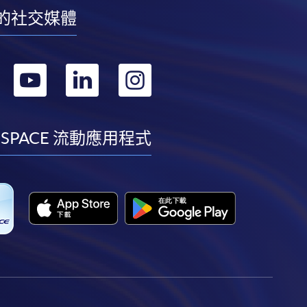
的社交媒體
轉
轉
轉
轉
到
到
到
到
facebook
youtube
linkedin
instagram
 SPACE 流動應用程式