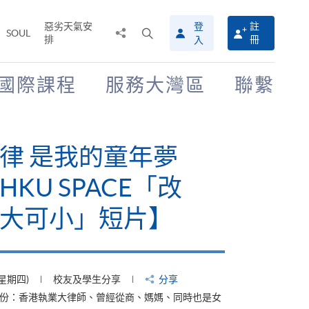
惡劣天氣安
登
註
分
打
SOUL
排
冊
入
享
開
至
搜
尋
國際課程
服務大灣區
聯繫
介
面
律 是我的童年夢
KU SPACE「改
大可小」短片】
(星期四)
校友及學生分享
分享
身份：香港執業大律師、曾經從商、媽媽、同時也是女