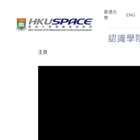
Skip
to
香港大
ENG
main
學
content
認識學
Main
主頁
content
start
才能活在
CE「改
片】
分享