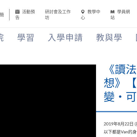
活動預
研討會及工作
教學中
學員網
簡
告
坊
心
站
院
學習
入學申請
教與學
《讀法
想》【H
變‧可
2019年8月22日 
以下都是Van的