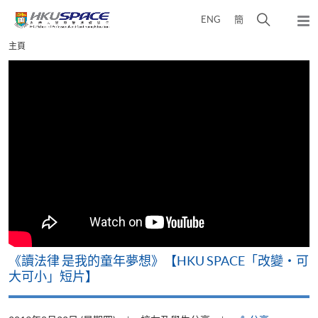
Skip
打
ENG
簡
to
彈
main
開
出
Main
主頁
content
搜
主
content
選
尋
start
單
介
面
改
《讀法律 是我的童年夢想》【HKU SPACE「改變‧可
A
大可小」短片】
T