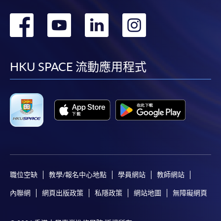
轉
轉
轉
轉
到
到
到
到
facebook
youtube
linkedin
instag
HKU SPACE 流動應用程式
職位空缺
教學/報名中心地點
學員網站
教師網站
內聯網
網頁出版政策
私隱政策
網站地圖
無障礙網頁