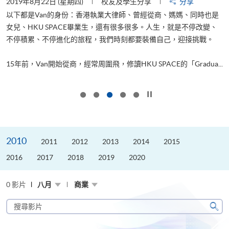
2019年8月22日 (星期四)
校友及學生分享
分享
2
以下都是Van的身份：香港執業大律師、曾經從商、媽媽、同時也是
女兒、HKU SPACE畢業生，還有很多很多。人生，就是不停改變、
求
不停積累、不停進化的旅程，我們時刻都要裝備自己，迎接挑戰。
H
也
理
.
15年前，Van開始從商，經常周圍飛，修讀HKU SPACE的「Gradua...
M
按下以暫停幻燈片
2010
2011
2012
2013
2014
2015
2016
2017
2018
2019
2020
0 影片
八月
商業
搜
尋
搜
影
尋