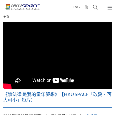
Skip
打
ENG
簡
to
彈
main
開
出
Main
主頁
content
搜
主
content
選
尋
start
單
介
面
改
《讀法律 是我的童年夢想》【HKU SPACE「改變‧可
A
大可小」短片】
T