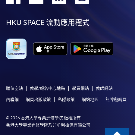
到
到
到
到
facebook
youtube
linkedin
instag
HKU SPACE 流動應用程式
職位空缺
教學/報名中心地點
學員網站
教師網站
內聯網
網頁出版政策
私隱政策
網站地圖
無障礙網頁
© 2026 香港大學專業進修學院 版權所有
香港大學專業進修學院乃非牟利擔保有限公司