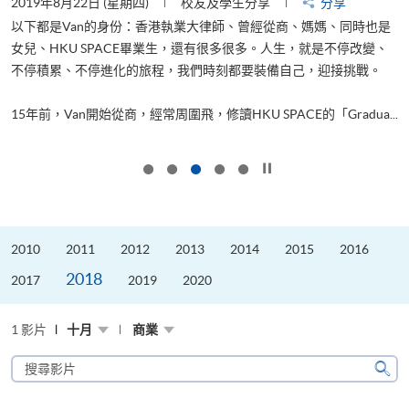
2019年8月22日 (星期四)
校友及學生分享
分享
2
以下都是Van的身份：香港執業大律師、曾經從商、媽媽、同時也是
女兒、HKU SPACE畢業生，還有很多很多。人生，就是不停改變、
求
不停積累、不停進化的旅程，我們時刻都要裝備自己，迎接挑戰。
H
也
理
.
15年前，Van開始從商，經常周圍飛，修讀HKU SPACE的「Gradua...
M
按下以暫停幻燈片
2010
2011
2012
2013
2014
2015
2016
2018
2017
2019
2020
1 影片
十月
商業
搜
尋
搜
影
尋