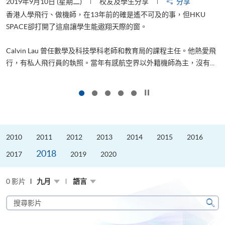
2019年9月10日 (星期二)
校友及學生分享
分享
2
香港人學飛行、做機師，在13年前的確是遙不可及的事，但HKU
SPACE卻打開了這扇讓學生能遨翔天際的窗。
Calvin Lau 曾任數學及科技學科老師和教育局的課程主任。他熱愛飛
更
行，有私人飛行員的執照。當年有感航空界以外籍機師為主，沒有...
按下以暫停幻燈片
2010
2011
2012
2013
2014
2015
2016
2018
2017
2019
2020
0 影片
九月
語言
搜
尋
搜
影
尋