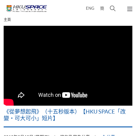
Skip
打
ENG
簡
to
彈
main
開
出
Main
主頁
content
搜
主
content
選
尋
start
單
介
面
《從夢想起飛》（十五秒版本）【HKU SPACE「改
變‧可大可小」短片】