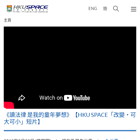
Skip
打
ENG
簡
to
彈
main
開
出
Main
主頁
content
搜
主
content
選
尋
start
單
介
面
改
《讀法律 是我的童年夢想》【HKU SPACE「改變‧可
A
大可小」短片】
T