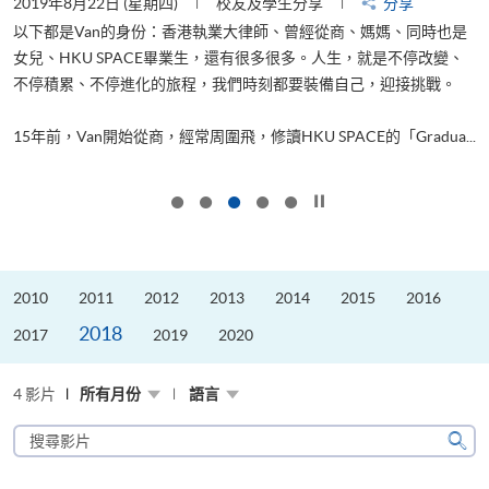
2019年8月22日 (星期四)
校友及學生分享
分享
2
以下都是Van的身份：香港執業大律師、曾經從商、媽媽、同時也是
女兒、HKU SPACE畢業生，還有很多很多。人生，就是不停改變、
求
不停積累、不停進化的旅程，我們時刻都要裝備自己，迎接挑戰。
H
也
理
.
15年前，Van開始從商，經常周圍飛，修讀HKU SPACE的「Gradua...
M
按下以暫停幻燈片
2010
2011
2012
2013
2014
2015
2016
2018
2017
2019
2020
4 影片
所有月份
語言
搜
尋
搜
影
尋