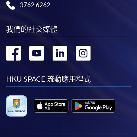
3762 6262
我們的社交媒體
轉
轉
轉
轉
到
到
到
到
facebook
youtube
linkedin
instag
HKU SPACE 流動應用程式