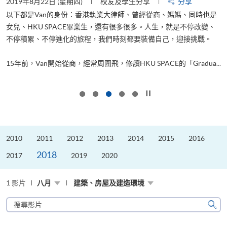
2019年8月22日 (星期四)
校友及學生分享
分享
2
以下都是Van的身份：香港執業大律師、曾經從商、媽媽、同時也是
女兒、HKU SPACE畢業生，還有很多很多。人生，就是不停改變、
求
不停積累、不停進化的旅程，我們時刻都要裝備自己，迎接挑戰。
H
也
理
.
15年前，Van開始從商，經常周圍飛，修讀HKU SPACE的「Gradua...
M
按下以暫停幻燈片
2010
2011
2012
2013
2014
2015
2016
2018
2017
2019
2020
1 影片
八月
建築、房屋及建造環境
搜
尋
搜
影
尋