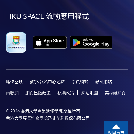
到
到
到
到
facebook
youtube
linkedin
instag
HKU SPACE 流動應用程式
職位空缺
教學/報名中心地點
學員網站
教師網站
內聯網
網頁出版政策
私隱政策
網站地圖
無障礙網頁
© 2026 香港大學專業進修學院 版權所有
香港大學專業進修學院乃非牟利擔保有限公司
返回頁首