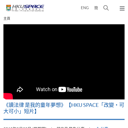
Skip
打
ENG
簡
to
彈
main
開
出
Main
主頁
content
搜
主
content
選
尋
start
單
介
面
改
《讀法律 是我的童年夢想》【HKU SPACE「改變‧可
A
大可小」短片】
T