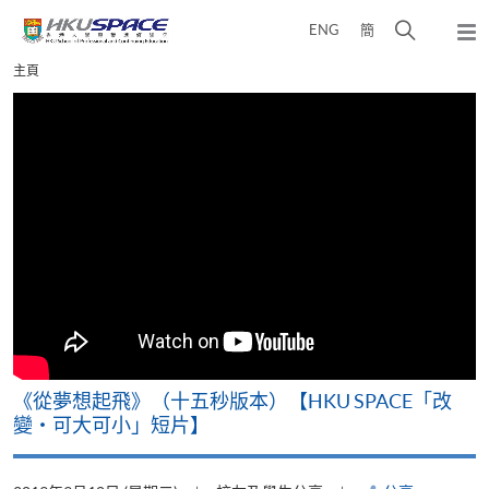
Skip
打
ENG
簡
to
彈
main
開
出
Main
主頁
content
搜
主
content
選
尋
start
單
介
面
《從夢想起飛》（十五秒版本）【HKU SPACE「改
變‧可大可小」短片】