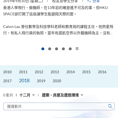
2019年9月10日 (星期二)
校友及學生分享
分享
2
香港人學飛行、做機師，在13年前的確是遙不可及的事，但HKU
SPACE卻打開了這扇讓學生能遨翔天際的窗。
Calvin Lau 曾任數學及科技學科老師和教育局的課程主任。他熱愛飛
更
行，有私人飛行員的執照。當年有感航空界以外籍機師為主，沒有...
按下以暫停幻燈片
2010
2011
2012
2013
2014
2015
2016
2018
2017
2019
2020
0 影片
十二月
建築、房屋及建造環境
搜
尋
搜
影
尋