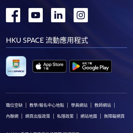
轉
轉
轉
轉
到
到
到
到
facebook
youtube
linkedin
instag
HKU SPACE 流動應用程式
職位空缺
教學/報名中心地點
學員網站
教師網站
內聯網
網頁出版政策
私隱政策
網站地圖
無障礙網頁