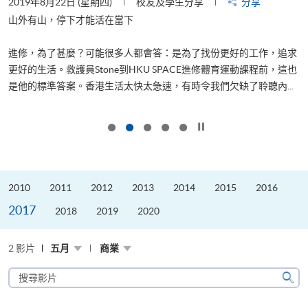
2019年8月22日 (星期四)
校友及學生分享
分享
2
山外有山，停下才能活在當下
進修，為了甚麼？可能很多人都會答：是為了找份更好的工作，追求
飛
更好的生活。救護員Stone到HKU SPACE進修體育運動課程前，這也
.
是他的標準答案。香港生活太快太急速，有時令我們欠缺了聆聽內...
1
按下以暫停幻燈片
2010
2011
2012
2013
2014
2015
2016
2017
2018
2019
2020
2 影片
五月
商業
搜
尋
搜
影
尋