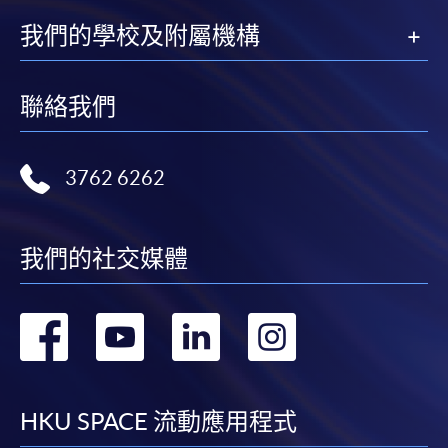
我們的學校及附屬機構
聯絡我們
3762 6262
我們的社交媒體
轉
轉
轉
轉
到
到
到
到
facebook
youtube
linkedin
instag
HKU SPACE 流動應用程式