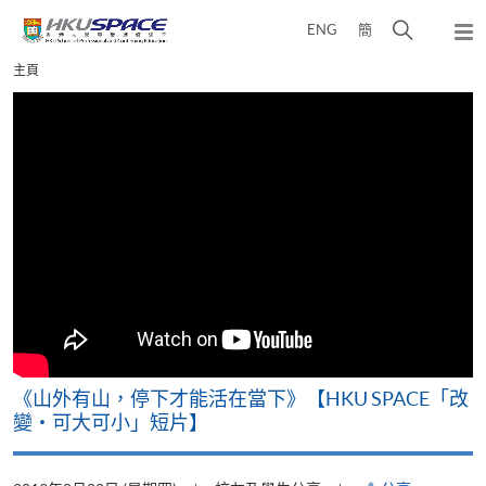
Skip
打
ENG
簡
to
彈
main
開
出
Main
主頁
content
搜
主
content
選
尋
start
單
介
面
《山外有山，停下才能活在當下》【HKU SPACE「改
變‧可大可小」短片】