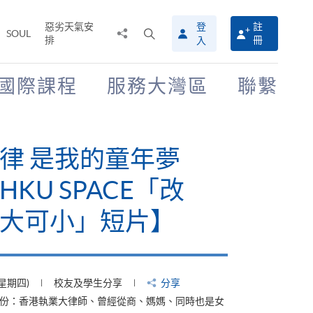
惡劣天氣安
登
註
分
打
SOUL
排
冊
入
享
開
至
搜
尋
國際課程
服務大灣區
聯繫
介
面
律 是我的童年夢
KU SPACE「改
大可小」短片】
(星期四)
校友及學生分享
分享
身份：香港執業大律師、曾經從商、媽媽、同時也是女