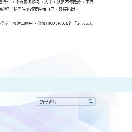
ACE畢業生，還有很多很多。人生，就是不停改變、不停
的旅程，我們時刻都要裝備自己，迎接挑戰。
從商，經常周圍飛，修讀HKU SPACE的「Graduat...
搜
尋
搜
影
尋
片