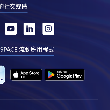
的社交媒體
轉
轉
轉
轉
到
到
到
到
facebook
youtube
linkedin
instagram
 SPACE 流動應用程式