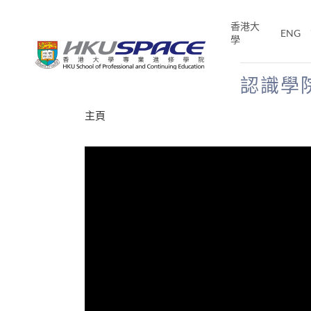
Skip
to
香港大
ENG
main
學
content
認識學
Main
主頁
content
start
才能活在
CE「改
片】
分享