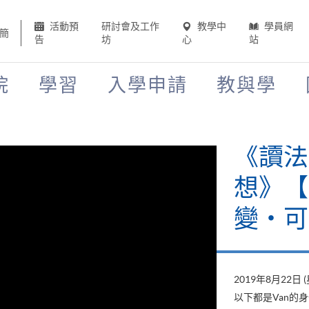
活動預
研討會及工作
教學中
學員網
簡
告
坊
心
站
院
學習
入學申請
教與學
《讀法
想》【H
變‧可
2019年8月22日 
以下都是Van的