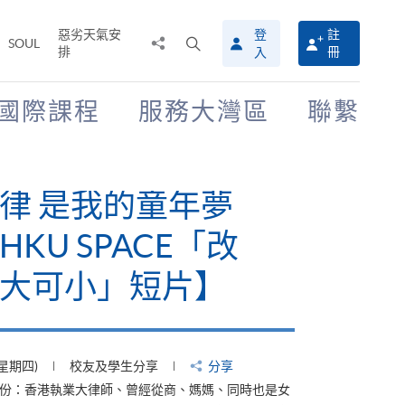
惡劣天氣安
登
註
分
打
SOUL
排
冊
入
享
開
至
搜
尋
國際課程
服務大灣區
聯繫
介
面
律 是我的童年夢
KU SPACE「改
大可小」短片】
(星期四)
校友及學生分享
分享
身份：香港執業大律師、曾經從商、媽媽、同時也是女