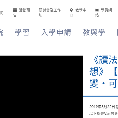
活動預
研討會及工作
教學中
學員網
簡
告
坊
心
站
院
學習
入學申請
教與學
《讀法
想》【H
變‧可
2019年8月22日 
以下都是Van的