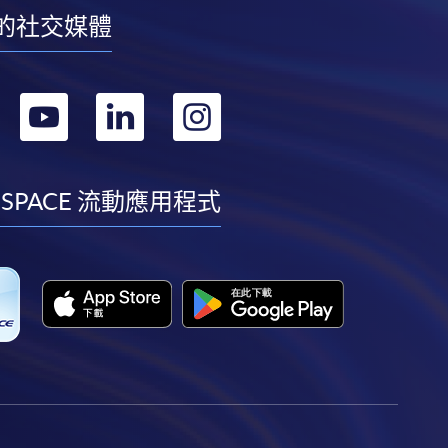
的社交媒體
轉
轉
轉
轉
到
到
到
到
facebook
youtube
linkedin
instagram
 SPACE 流動應用程式