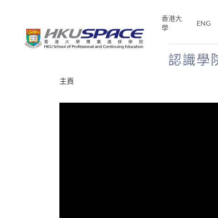
Skip
to
香港大
ENG
main
學
content
認識學
Main
主頁
content
start
才能活在
CE「改
片】
分享