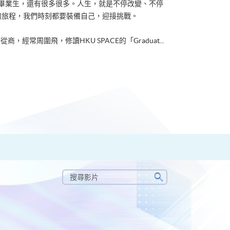
ACE畢業生，還有很多很多。人生，就是不停改變、不停
的旅程，我們時刻都要裝備自己，迎接挑戰。
從商，經常周圍飛，修讀HKU SPACE的「Graduat...
搜
尋
搜
影
尋
片