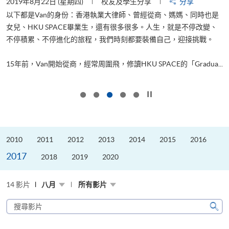
2019年8月22日 (星期四)
校友及學生分享
分享
2
以下都是Van的身份：香港執業大律師、曾經從商、媽媽、同時也是
女兒、HKU SPACE畢業生，還有很多很多。人生，就是不停改變、
求
不停積累、不停進化的旅程，我們時刻都要裝備自己，迎接挑戰。
H
也
理
.
15年前，Van開始從商，經常周圍飛，修讀HKU SPACE的「Gradua...
M
按下以暫停幻燈片
2010
2011
2012
2013
2014
2015
2016
2017
2018
2019
2020
14 影片
八月
所有影片
搜
尋
搜
影
尋