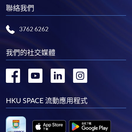
聯絡我們
3762 6262
我們的社交媒體
轉
轉
轉
轉
到
到
到
到
facebook
youtube
linkedin
instag
HKU SPACE 流動應用程式