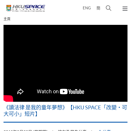
Skip
打
ENG
簡
to
彈
main
開
出
Main
主頁
content
搜
主
content
選
尋
start
單
介
面
改
《讀法律 是我的童年夢想》【HKU SPACE「改變‧可
A
大可小」短片】
T