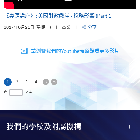
《專題講座》: 美國財政懸崖 - 稅務影響 (Part 1)
2017年8月21日 (星期一)
商業
分享
請瀏覽我們的Youtube頻道觀看更多影片
下
本
1
2
3
4
一
頁
最
頁
之 4
頁
後
一
頁
我們的學校及附屬機構