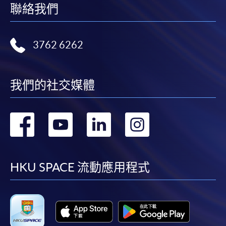
聯絡我們
3762 6262
我們的社交媒體
轉
轉
轉
轉
到
到
到
到
facebook
youtube
linkedin
instag
HKU SPACE 流動應用程式