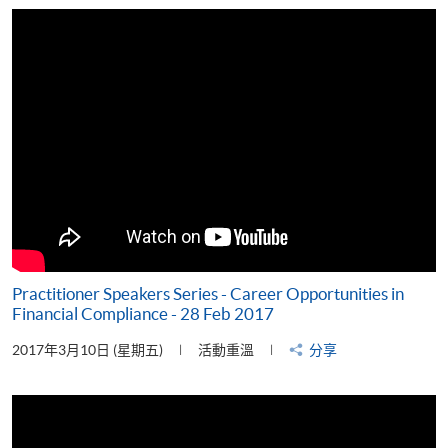
片
Practitioner Speakers Series - Career Opportunities in
Financial Compliance - 28 Feb 2017
2017年3月10日 (星期五)
活動重溫
分享