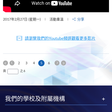
2017年2月27日 (星期一)
活動重溫
分享
請瀏覽我們的Youtube頻道觀看更多影片
上
下
本
2
3
4
5
6
一
一
第
頁
最
頁
之 6
頁
頁
一
後
頁
一
頁
我們的學校及附屬機構