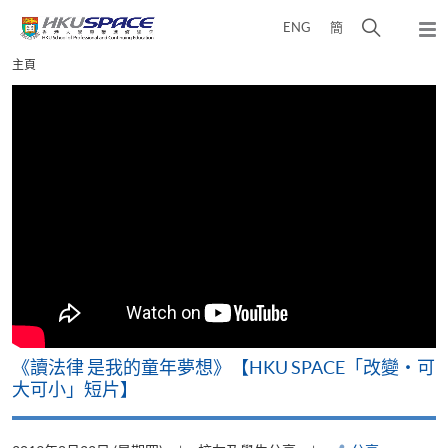
Skip
打
ENG
簡
to
彈
main
開
出
Main
主頁
content
搜
主
content
選
尋
start
單
介
面
改
《讀法律 是我的童年夢想》【HKU SPACE「改變‧可
A
大可小」短片】
T