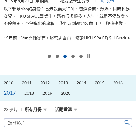
2019年8月22日 (星期四)
校友及學生分享
分享
2
以下都是Van的身份：香港執業大律師、曾經從商、媽媽、同時也是
女兒、HKU SPACE畢業生，還有很多很多。人生，就是不停改變、
求
不停積累、不停進化的旅程，我們時刻都要裝備自己，迎接挑戰。
H
也
理
.
15年前，Van開始從商，經常周圍飛，修讀HKU SPACE的「Gradua...
M
按下以暫停幻燈片
2010
2011
2012
2013
2014
2015
2016
2017
2018
2019
2020
23 影片
所有月份
活動重溫
搜
尋
搜
影
尋