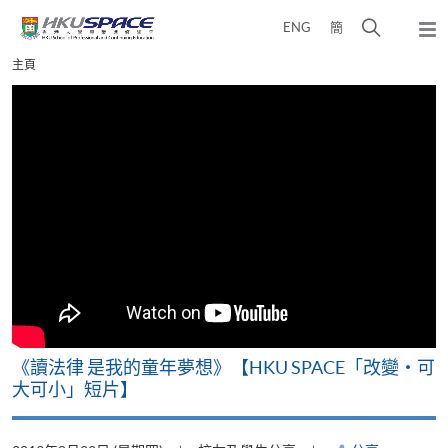
Skip
打
ENG
簡
to
彈
main
開
出
Main
主頁
content
搜
主
content
選
尋
start
單
介
面
改
《讀法律 是我的童年夢想》【HKU SPACE「改變‧可
A
大可小」短片】
T