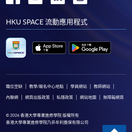
到
到
到
到
facebook
youtube
linkedin
instag
HKU SPACE 流動應用程式
職位空缺
教學/報名中心地點
學員網站
教師網站
內聯網
網頁出版政策
私隱政策
網站地圖
無障礙網頁
© 2026 香港大學專業進修學院 版權所有
香港大學專業進修學院乃非牟利擔保有限公司