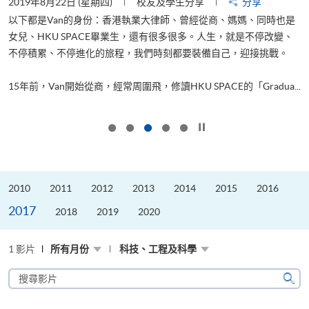
2019年8月22日 (星期四)
校友及學生分享
分享
2
以下都是Van的身份：香港執業大律師、曾經從商、媽媽、同時也是
女兒、HKU SPACE畢業生，還有很多很多。人生，就是不停改變、
求
不停積累、不停進化的旅程，我們時刻都要裝備自己，迎接挑戰。
H
也
理
.
15年前，Van開始從商，經常周圍飛，修讀HKU SPACE的「Gradua...
M
按下以暫停幻燈片
2010
2011
2012
2013
2014
2015
2016
2017
2018
2019
2020
1 影片
所有月份
科技、工程及科學
搜
尋
搜
影
尋