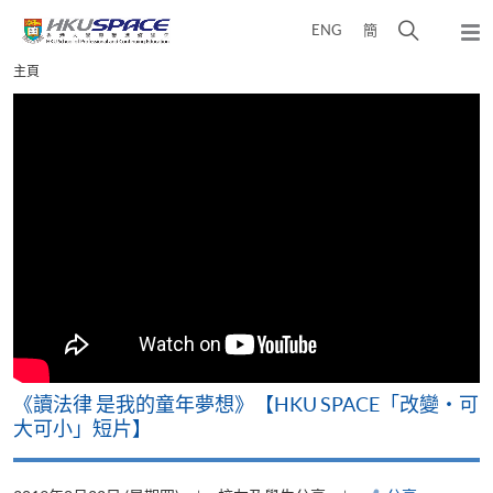
Skip
打
ENG
簡
to
彈
main
開
出
Main
主頁
content
搜
主
content
選
尋
start
單
介
面
改
《讀法律 是我的童年夢想》【HKU SPACE「改變‧可
A
大可小」短片】
T