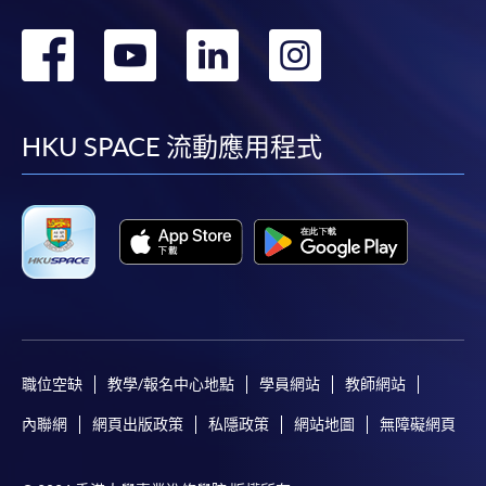
轉
轉
轉
轉
到
到
到
到
facebook
youtube
linkedin
instag
HKU SPACE 流動應用程式
職位空缺
教學/報名中心地點
學員網站
教師網站
內聯網
網頁出版政策
私隱政策
網站地圖
無障礙網頁