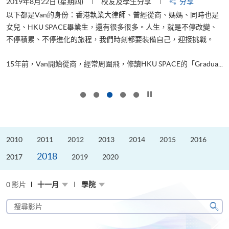
2019年8月22日 (星期四)
校友及學生分享
分享
2
以下都是Van的身份：香港執業大律師、曾經從商、媽媽、同時也是
女兒、HKU SPACE畢業生，還有很多很多。人生，就是不停改變、
求
不停積累、不停進化的旅程，我們時刻都要裝備自己，迎接挑戰。
H
也
理
.
15年前，Van開始從商，經常周圍飛，修讀HKU SPACE的「Gradua...
M
按下以暫停幻燈片
2010
2011
2012
2013
2014
2015
2016
2018
2017
2019
2020
0 影片
十一月
學院
搜
尋
搜
影
尋