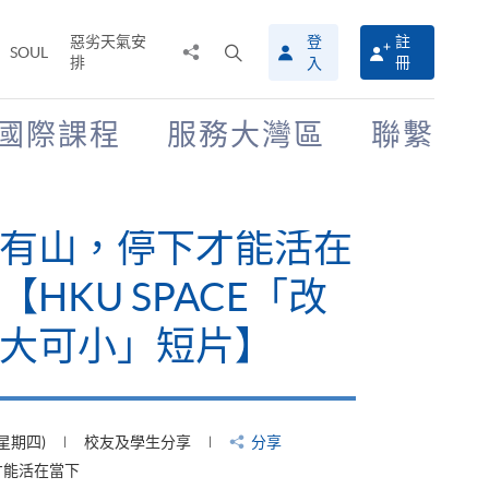
惡劣天氣安
登
註
分
打
SOUL
排
冊
入
享
開
至
搜
尋
國際課程
服務大灣區
聯繫
介
面
有山，停下才能活在
【HKU SPACE「改
大可小」短片】
(星期四)
校友及學生分享
分享
才能活在當下