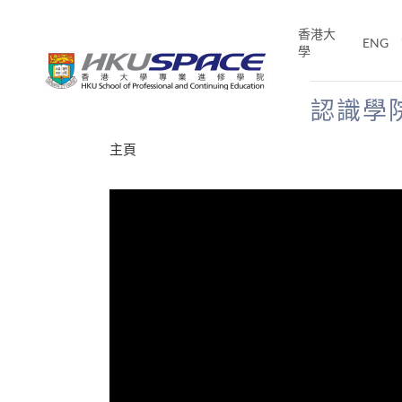
Skip
to
香港大
ENG
main
學
content
認識學
Main
主頁
content
start
年夢
E「改
片】
分享
、媽媽、同時也是女