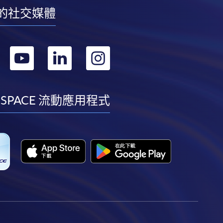
的社交媒體
轉
轉
轉
轉
到
到
到
到
facebook
youtube
linkedin
instagram
 SPACE 流動應用程式