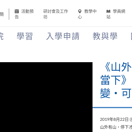
活動預
研討會及工作
教學中
學員網
簡
告
坊
心
站
院
學習
入學申請
教與學
《山外
當下》
變‧可
2019年8月22日 
山外有山，停下