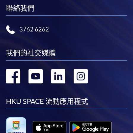
聯絡我們
3762 6262
我們的社交媒體
轉
轉
轉
轉
到
到
到
到
facebook
youtube
linkedin
instag
HKU SPACE 流動應用程式