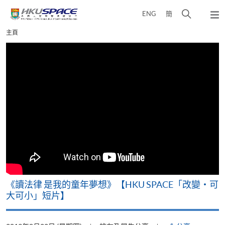
Skip
打
ENG
簡
to
彈
main
開
出
Main
主頁
content
搜
主
content
選
尋
start
單
介
面
改
《讀法律 是我的童年夢想》【HKU SPACE「改變‧可
A
大可小」短片】
T