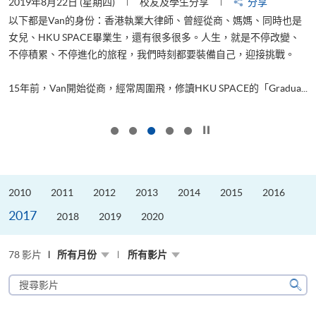
2019年8月22日 (星期四)
校友及學生分享
分享
2
以下都是Van的身份：香港執業大律師、曾經從商、媽媽、同時也是
女兒、HKU SPACE畢業生，還有很多很多。人生，就是不停改變、
求
不停積累、不停進化的旅程，我們時刻都要裝備自己，迎接挑戰。
H
也
理
.
15年前，Van開始從商，經常周圍飛，修讀HKU SPACE的「Gradua...
M
按下以暫停幻燈片
2010
2011
2012
2013
2014
2015
2016
2017
2018
2019
2020
78 影片
所有月份
所有影片
搜
尋
搜
影
尋