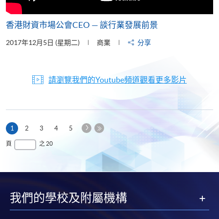
香港財資市場公會CEO — 談行業發展前景
2017年12月5日 (星期二)
商業
分享
請瀏覽我們的Youtube頻道觀看更多影片
下
本
1
2
3
4
5
一
頁
最
頁
之 20
頁
後
一
頁
我們的學校及附屬機構