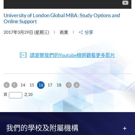
University of London Global MBA: Study Options and
Online Support
2017年3月29日 (星期三)
商業
分享
請瀏覽我們的Youtube頻道觀看更多影片
上
下
本
14
15
16
17
18
一
一
第
頁
最
頁
之 20
頁
頁
一
後
頁
一
頁
我們的學校及附屬機構