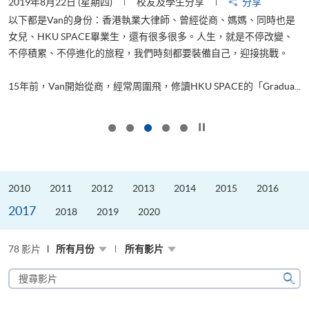
2019年8月22日 (星期四)
校友及學生分享
分享
2
以下都是Van的身份：香港執業大律師、曾經從商、媽媽、同時也是
女兒、HKU SPACE畢業生，還有很多很多。人生，就是不停改變、
求
不停積累、不停進化的旅程，我們時刻都要裝備自己，迎接挑戰。
H
也
理
.
15年前，Van開始從商，經常周圍飛，修讀HKU SPACE的「Gradua...
M
按下以暫停幻燈片
2010
2011
2012
2013
2014
2015
2016
2017
2018
2019
2020
78 影片
所有月份
所有影片
搜
尋
搜
影
尋