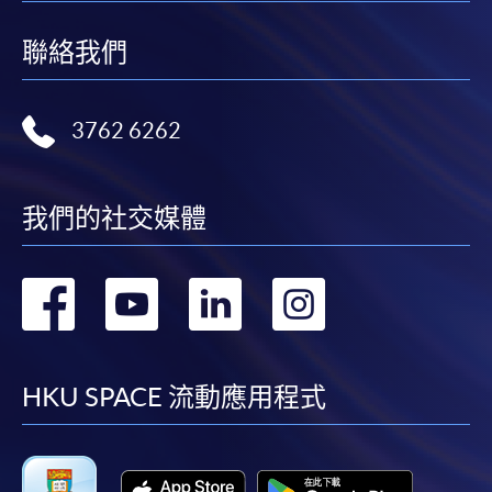
聯絡我們
3762 6262
我們的社交媒體
轉
轉
轉
轉
到
到
到
到
facebook
youtube
linkedin
instag
HKU SPACE 流動應用程式