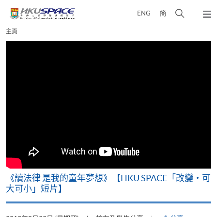
Skip
打
ENG
簡
to
彈
main
開
出
Main
主頁
content
搜
主
content
選
尋
start
單
介
面
改
《讀法律 是我的童年夢想》【HKU SPACE「改變‧可
A
大可小」短片】
T