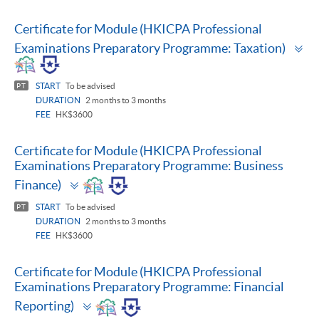
Certificate for Module (HKICPA Professional
To
Examinations Preparatory Programme: Taxation)
pa
START
To be advised
PT
DURATION
2 months to 3 months
FEE
HK$3600
Certificate for Module (HKICPA Professional
Examinations Preparatory Programme: Business
Toggle
Finance)
panel
START
To be advised
PT
DURATION
2 months to 3 months
FEE
HK$3600
Certificate for Module (HKICPA Professional
Examinations Preparatory Programme: Financial
Toggle
Reporting)
panel