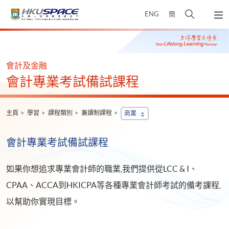
Skip
打
ENG
簡
to
彈
main
開
出
Main
content
搜
主
content
選
尋
start
單
介
會計及金融
面
會計專業考試備試課程
主頁
學習
課程類別
兼讀制課程
商業
會計專業考試備試課程
如果你想追求專業會計師的職業,我們提供從LCC & I、
CPAA、ACCA到HKICPA等各種專業會計師考試的備考課程,
以幫助你實現目標。