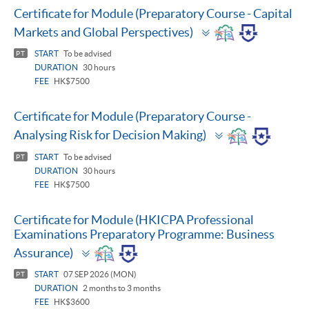
Certificate for Module (Preparatory Course - Capital
Toggle
Markets and Global Perspectives)
panel
START
To be advised
PT
DURATION
30 hours
FEE
HK$7500
Certificate for Module (Preparatory Course -
Toggle
Analysing Risk for Decision Making)
panel
START
To be advised
PT
DURATION
30 hours
FEE
HK$7500
Certificate for Module (HKICPA Professional
Examinations Preparatory Programme: Business
Toggle
Assurance)
panel
START
07 SEP 2026 (MON)
PT
DURATION
2 months to 3 months
FEE
HK$3600