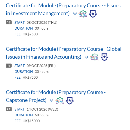
Certificate for Module (Preparatory Course - Issues
Toggle
in Investment Management)
panel
START
08 OCT 2026 (THU)
PT
DURATION
30 hours
FEE
HK$7500
Certificate for Module (Preparatory Course - Global
Toggle
Issues in Finance and Accounting)
panel
START
09 OCT 2026 (FRI)
PT
DURATION
30 hours
FEE
HK$7500
Certificate for Module (Preparatory Course -
Toggle
Capstone Project)
panel
START
14 OCT 2026 (WED)
PT
DURATION
60 hours
FEE
HK$15000