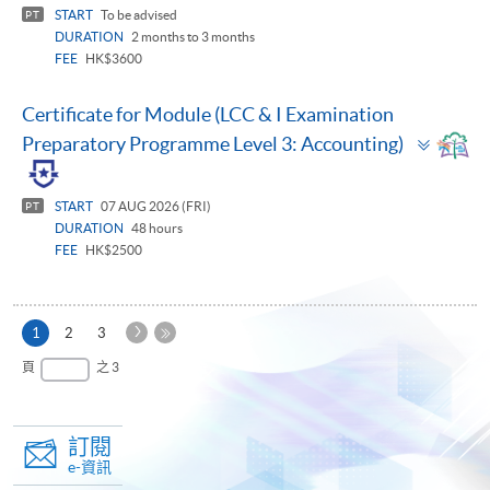
START
To be advised
PT
DURATION
2 months to 3 months
FEE
HK$3600
Certificate for Module (LCC & I Examination
Toggl
Preparatory Programme Level 3: Accounting)
panel
START
07 AUG 2026 (FRI)
PT
DURATION
48 hours
FEE
HK$2500
下
本
1
2
3
一
頁
最
頁
之 3
頁
後
一
頁
訂閱
e-資訊