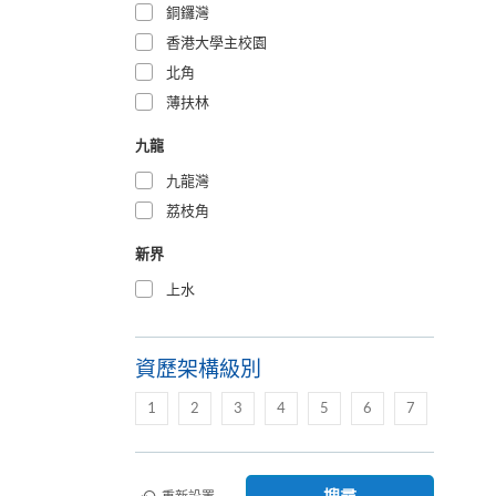
銅鑼灣
香港大學主校園
北角
薄扶林
九龍
九龍灣
荔枝角
新界
上水
資歷架構級別
1
2
3
4
5
6
7