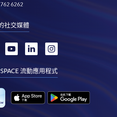
3762 6262
的社交媒體
轉
轉
轉
轉
到
到
到
到
facebook
youtube
linkedin
instagram
 SPACE 流動應用程式