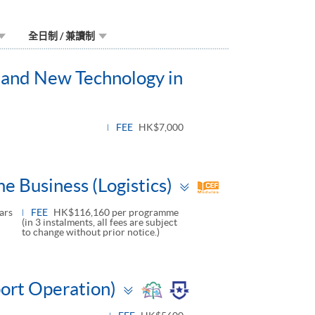
全日制 / 兼讀制
on and New Technology in
FEE
HK$7,000
Toggle
e Business (Logistics)
panel
ars
FEE
HK$116,160 per programme
(in 3 instalments, all fees are subject
to change without prior notice.)
Toggle
port Operation)
panel