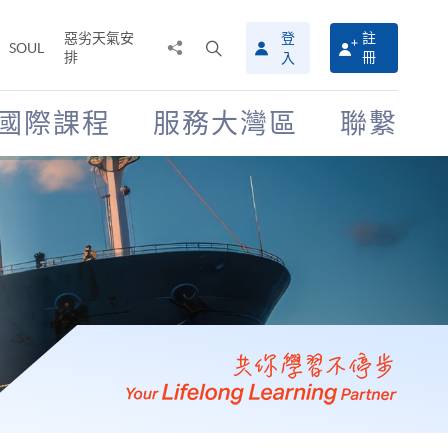
惡劣天氣安
登
註
分
打
SOUL
排
冊
入
享
開
至
搜
尋
國際課程
服務大灣區
聯繫
介
面