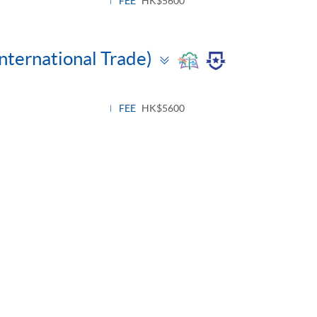
FEE
HK$5600
Toggle
International Trade)
panel
FEE
HK$5600