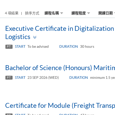
4 項結果
排序方式
課程名稱
課程程度
開課日期
Executive Certificate in Digitalizati
Toggle
Logistics
panel
START
To be advised
DURATION
30 hours
PT
Bachelor of Science (Honours) Maritim
START
23 SEP 2026 (WED)
DURATION
minimum 1.5 ye
PT
Certificate for Module (Freight Trans