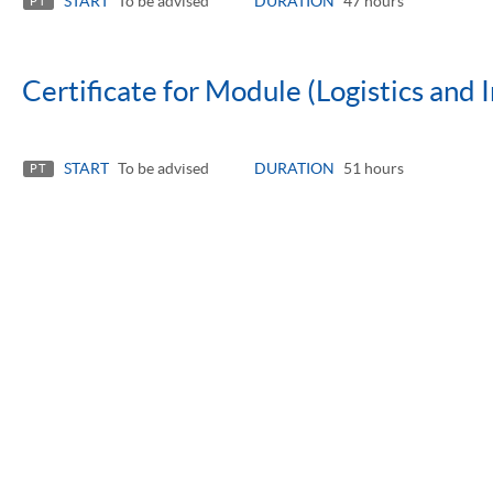
START
To be advised
DURATION
47 hours
PT
Certificate for Module (Logistics and 
START
To be advised
DURATION
51 hours
PT