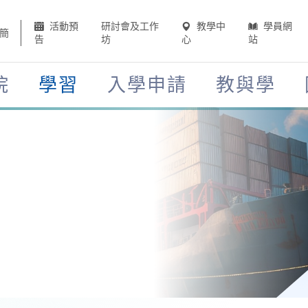
活動預
研討會及工作
教學中
學員網
簡
告
坊
心
站
院
學習
入學申請
教與學