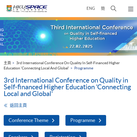
Skip
打
ENG
簡
to
彈
main
開
出
Main
content
搜
主
content
選
尋
start
單
介
面
主頁
3rd International Conference On Quality In Self-Financed Higher
Education 'Connecting Local And Global'
Programme
3rd International Conference on Quality in
Self-financed Higher Education 'Connecting
Local and Global'
返回主頁
Conference Theme
Programme
Speakers
Registration