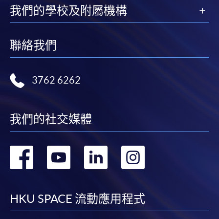
我們的學校及附屬機構
聯絡我們
3762 6262
我們的社交媒體
轉
轉
轉
轉
到
到
到
到
facebook
youtube
linkedin
instag
HKU SPACE 流動應用程式