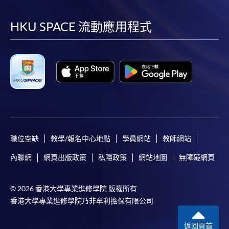
到
到
到
到
facebook
youtube
linkedin
instag
HKU SPACE 流動應用程式
職位空缺
教學/報名中心地點
學員網站
教師網站
內聯網
網頁出版政策
私隱政策
網站地圖
無障礙網頁
© 2026 香港大學專業進修學院 版權所有
香港大學專業進修學院乃非牟利擔保有限公司
返回頁首