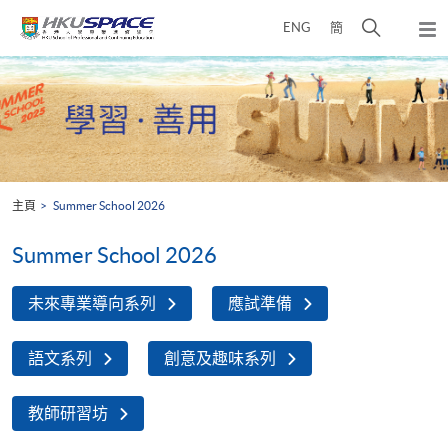
Skip
打
ENG
簡
to
彈
main
開
出
Main
content
搜
主
content
選
尋
start
單
介
面
主頁
Summer School 2026
Summer School 2026
未來專業導向系列
應試準備
語文系列
創意及趣味系列
教師研習坊