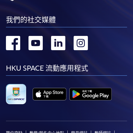
我們的社交媒體
轉
轉
轉
轉
到
到
到
到
facebook
youtube
linkedin
instag
HKU SPACE 流動應用程式