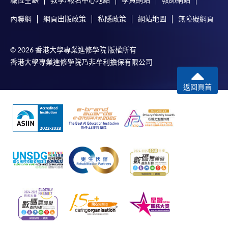
職位空缺
教學/報名中心地點
學員網站
教師網站
內聯網
網頁出版政策
私隱政策
網站地圖
無障礙網頁
© 2026 香港大學專業進修學院 版權所有
香港大學專業進修學院乃非牟利擔保有限公司
返回頁首