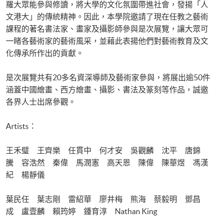
羅大眾能參與修讀，將大學的文化氛圍帶進社會，發揚「人
文港大」的傳統精神。因此，本學院邀請了現在任教之藝術
課程的著名書法家、畫家及攝影師參與是次展覽，讓大眾可
一睹各藝術家的藝術風采，並藉此表揚他們對藝術教育及文
化傳承所作出的貢獻。
是次展覽共有20多名資深導師及藝術家參與，將展出逾50件
涵蓋中國繪畫、西方繪畫、攝影、書法及篆刻等作品，誠邀
各界人士出席參觀。
Artists：
王禾璧 王齊樂 任貫中 何才安 吳觀麟 沈平 唐錦
騰 容浩然 秦偉 馬潤憲 高天恩 陳偉 陳華煜 馮漢
紀 楊靜儀
葉民任 葉志剛 雷紹華 廖井梅 熊海 蔡毅明 鄧昌
成 盧壹麟 賴筠婷 鍾育淳 Nathan King