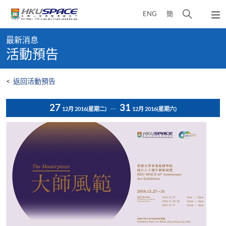
Skip
打
ENG
簡
to
彈
main
開
出
Main
content
搜
主
最新消息
content
選
尋
活動預告
start
單
介
面
<
返回活動預告
27
31
12月 2016
(星期二)
12月 2016
(星期六)