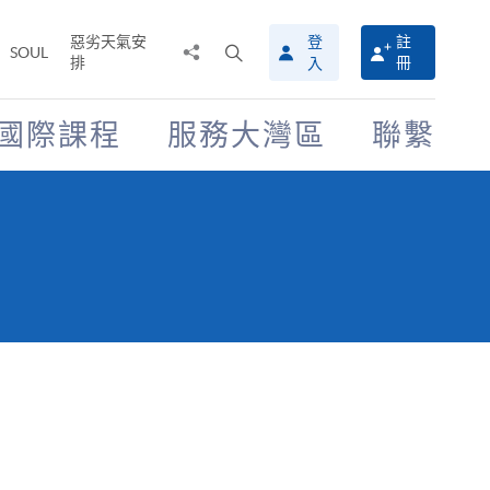
惡劣天氣安
登
註
分
打
SOUL
排
冊
入
享
開
至
搜
尋
國際課程
服務大灣區
聯繫
介
面