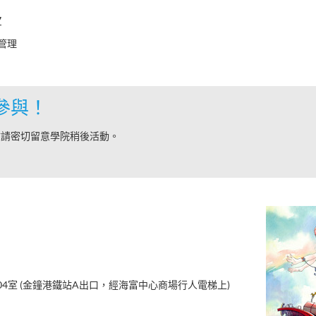
7
術管理
參與！
敬請密切留意學院稍後活動。
04室 (金鐘港鐵站A出口，經海富中心商場行人電梯上)