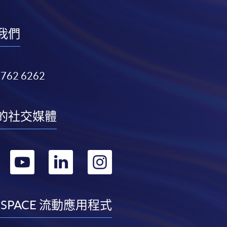
我們
3762 6262
的社交媒體
轉
轉
轉
轉
到
到
到
到
facebook
youtube
linkedin
instagram
 SPACE 流動應用程式