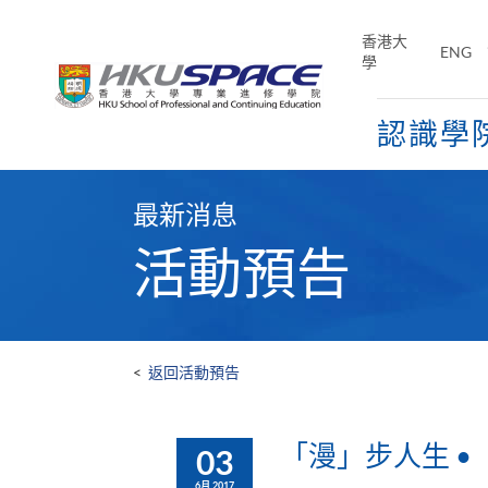
Skip
to
香港大
ENG
main
學
content
認識學
Main
content
最新消息
start
活動預告
<
返回活動預告
「漫」步人生 •
03
6月 2017