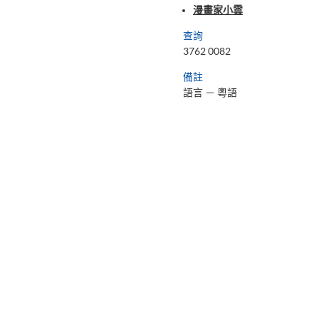
漫畫家小雲
查詢
3762 0082
備註
語言
－
粵語