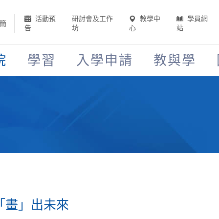
活動預
研討會及工作
教學中
學員網
簡
告
坊
心
站
院
學習
入學申請
教與學
「畫」出未來